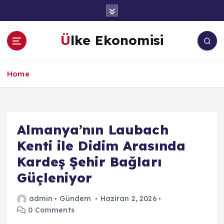
İ
ç
e
Ülke Ekonomisi
r
i
ğ
Home
e
a
t
l
a
Almanya’nın Laubach
Kenti ile Didim Arasında
Kardeş Şehir Bağları
Güçleniyor
admin
Gündem
Haziran 2, 2026
0 Comments