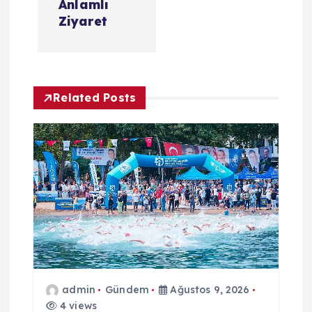
e
Anlamlı
Ziyaret
z
i
Related Posts
n
m
e
s
i
admin
Gündem
Ağustos 9, 2026
4 views