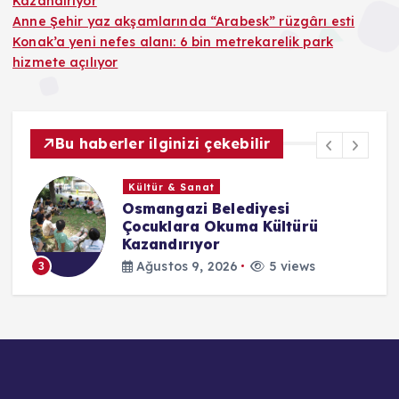
Kazandırıyor
Anne Şehir yaz akşamlarında “Arabesk” rüzgârı esti
Konak’a yeni nefes alanı: 6 bin metrekarelik park
hizmete açılıyor
Bu haberler ilginizi çekebilir
Kültür & Sanat
Osmangazi Belediyesi
Çocuklara Okuma Kültürü
Kazandırıyor
Ağustos 9, 2026
5 views
3