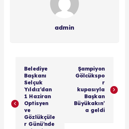
admin
Y
Belediye
Şampiyon
a
Başkanı
Gölcükspo
Selçuk
r
z
Yıldız’dan
kupasıyla
1 Haziran
Başkan
ı
Optisyen
Büyükakın’
ve
a geldi
g
Gözlükçüle
r Günü’nde