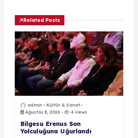
g
e
Related Posts
z
i
n
m
e
admin
Kültür & Sanat
s
Ağustos 8, 2026
4 views
i
Bilgesu Erenus Son
Yolculuğuna Uğurlandı