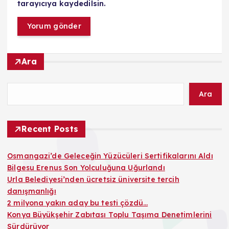
tarayıcıya kaydedilsin.
Ara
Ara
Recent Posts
Osmangazi’de Geleceğin Yüzücüleri Sertifikalarını Aldı
Bilgesu Erenus Son Yolculuğuna Uğurlandı
Urla Belediyesi’nden ücretsiz üniversite tercih
danışmanlığı
2 milyona yakın aday bu testi çözdü…
Konya Büyükşehir Zabıtası Toplu Taşıma Denetimlerini
Sürdürüyor