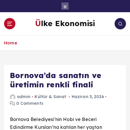
İ
ç
e
Ülke Ekonomisi
r
i
ğ
Home
e
a
t
l
a
Bornova’da sanatın ve
üretimin renkli finali
admin
Kültür & Sanat
Haziran 3, 2026
0 Comments
Bornova Belediyesi’nin Hobi ve Beceri
Edindirme Kursları’na katılan her yaştan