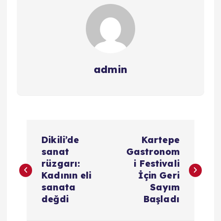
admin
Y
Dikili’de
Kartepe
a
sanat
Gastronom
rüzgarı:
i Festivali
z
Kadının eli
İçin Geri
sanata
Sayım
ı
değdi
Başladı