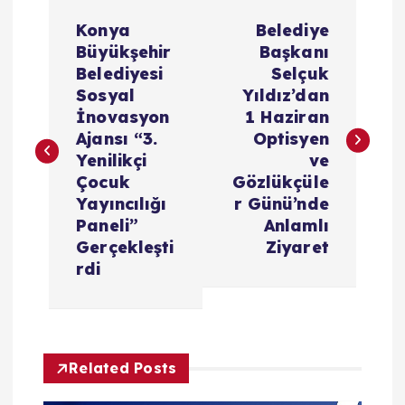
Y
Konya
Belediye
a
Büyükşehir
Başkanı
Belediyesi
Selçuk
z
Sosyal
Yıldız’dan
İnovasyon
1 Haziran
ı
Ajansı “3.
Optisyen
Yenilikçi
ve
g
Çocuk
Gözlükçüle
Yayıncılığı
r Günü’nde
e
Paneli”
Anlamlı
Gerçekleşti
Ziyaret
z
rdi
i
n
Related Posts