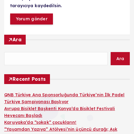
tarayıcıya kaydedilsin.
Ara
Ara
Recent Posts
QNB Türkiye Ana Sponsorluğunda Türkiye’nin İlk Padel
Türkiye Şampiyonası Başlıyor
Avrupa Bisiklet Başkenti Konya’da Bisiklet Festivali
Heyecanı Başladı
Karşıyaka’da “sokak” çocukların!
“Yaşamdan Yazıya” Atölyesi’nin üçüncü durağı; Aşk