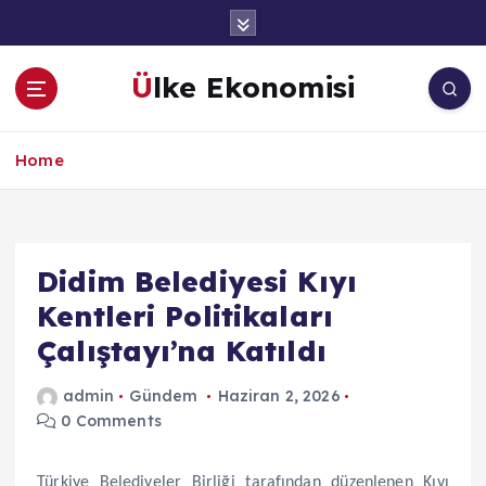
İ
ç
e
Ülke Ekonomisi
r
i
ğ
Home
e
a
t
l
a
Didim Belediyesi Kıyı
Kentleri Politikaları
Çalıştayı’na Katıldı
admin
Gündem
Haziran 2, 2026
0 Comments
Türkiye Belediyeler Birliği tarafından düzenlenen Kıyı