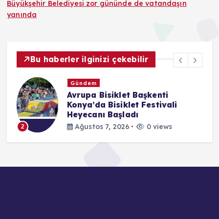
Büyükşehir Belediyesi zor gününde de vatandaşın
yanında
Bu haberler ilginizi çekebilir
Gündem
Avrupa Bisiklet Başkenti
k
Konya’da Bisiklet Festivali
Heyecanı Başladı
Ağustos 7, 2026
0 views
2