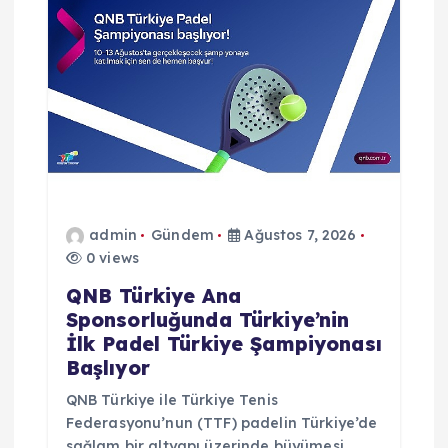
m
e
s
i
admin
Gündem
Ağustos 7, 2026
0 views
QNB Türkiye Ana
Sponsorluğunda Türkiye’nin
İlk Padel Türkiye Şampiyonası
Başlıyor
QNB Türkiye ile Türkiye Tenis
Federasyonu’nun (TTF) padelin Türkiye’de
sağlam bir altyapı üzerinde büyümesi,