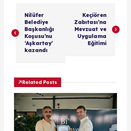
Y
Nilüfer
Keçiören
a
Belediye
Zabıtası’na
Başkanlığı
Mevzuat ve
z
Koşusu’nu
Uygulama
‘Aşkartay’
Eğitimi
ı
kazandı
g
e
Related Posts
z
i
n