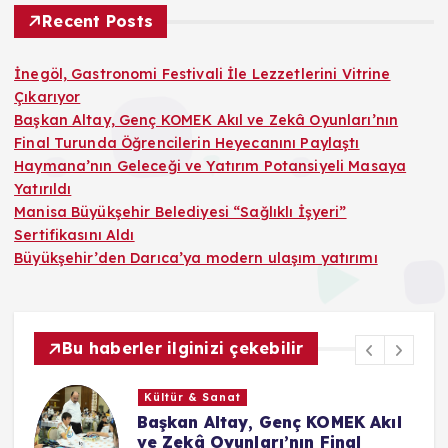
Recent Posts
İnegöl, Gastronomi Festivali İle Lezzetlerini Vitrine
Çıkarıyor
Başkan Altay, Genç KOMEK Akıl ve Zekâ Oyunları’nın
Final Turunda Öğrencilerin Heyecanını Paylaştı
Haymana’nın Geleceği ve Yatırım Potansiyeli Masaya
Yatırıldı
Manisa Büyükşehir Belediyesi “Sağlıklı İşyeri”
Sertifikasını Aldı
Büyükşehir’den Darıca’ya modern ulaşım yatırımı
Bu haberler ilginizi çekebilir
Kültür & Sanat
le
Başkan Altay, Genç KOMEK Akıl
ve Zekâ Oyunları’nın Final