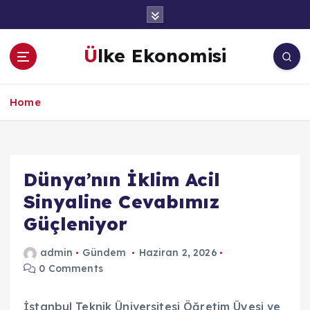
İ
ç
e
Ülke Ekonomisi
r
i
ğ
Home
e
a
t
l
a
Dünya’nın İklim Acil
Sinyaline Cevabımız
Güçleniyor
admin
Gündem
Haziran 2, 2026
0 Comments
İstanbul Teknik Üniversitesi Öğretim Üyesi ve