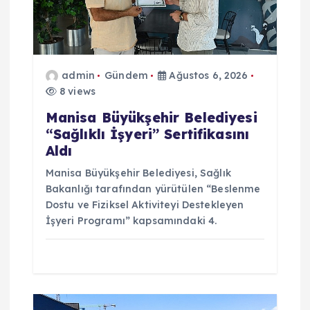
m
e
admin
Gündem
Ağustos 6, 2026
s
8 views
i
Manisa Büyükşehir Belediyesi
“Sağlıklı İşyeri” Sertifikasını
Aldı
Manisa Büyükşehir Belediyesi, Sağlık
Bakanlığı tarafından yürütülen “Beslenme
Dostu ve Fiziksel Aktiviteyi Destekleyen
İşyeri Programı” kapsamındaki 4.