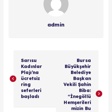
admin
Y
Sarısu
Bursa
a
Kadınlar
Büyükşehir
Plajı’na
Belediye
z
ücretsiz
Başkan
ring
Vekili Şahin
ı
seferleri
Biba:
başladı
“İnegöllü
g
Hemşerileri
mizin Bu