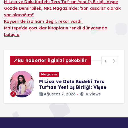
M Lisa ve Dolu Kadehi Ters Tut’tan Yeni İş Birliği: Vişne
Gözde Demirbilek, NR1 Magazin’de: ‘Son assolist olarak
var olacağım!’
Kayseri’de izdiham değil, rekor vardı!
Maltepe’de çocuklar kitapların renkli dünyasında
buluştu
Bu haberler ilginizi çekebilir
Magazin
M Lisa ve Dolu Kadehi Ters
on
Tut’tan Yeni İş Birliği: Vişne
Ağustos 7, 2026
6 views
2