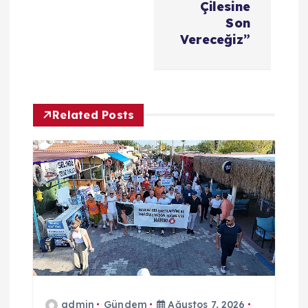
e
Çilesine
Son
z
Vereceğiz”
i
n
Related Posts
m
e
s
i
admin
Gündem
Ağustos 7, 2026