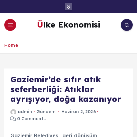
İ
ç
e
Ülke Ekonomisi
r
i
ğ
Home
e
a
t
l
a
Gaziemir’de sıfır atık
seferberliği: Atıklar
ayrışıyor, doğa kazanıyor
admin
Gündem
Haziran 2, 2026
0 Comments
Gaziemir Belediyesi, geri dönüşüm