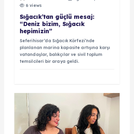
6 views
Sığacık’tan güçlü mesaj:
“Deniz bizim, Sığacık
hepimizin”
Seferihisar’da Sığacık Körfezi’nde
planlanan marina kapasite artışına karşı
vatandaşlar, balıkçılar ve sivil toplum
temsilcileri bir araya geldi.