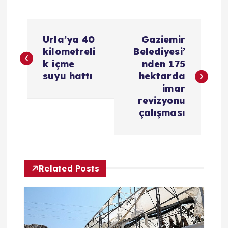
Y
Urla’ya 40
Gaziemir
a
kilometreli
Belediyesi’
k içme
nden 175
z
suyu hattı
hektarda
imar
ı
revizyonu
çalışması
g
e
Related Posts
z
i