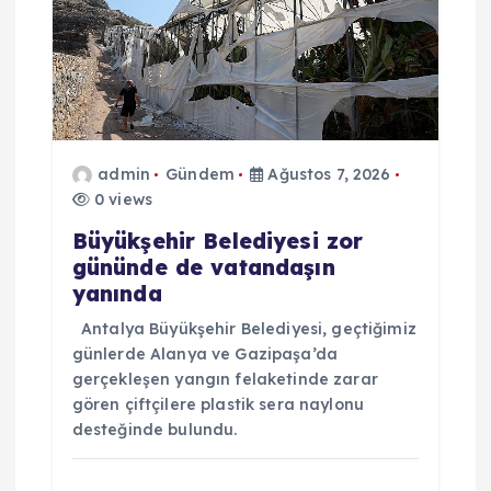
n
m
e
s
admin
Gündem
Ağustos 7, 2026
0 views
i
Büyükşehir Belediyesi zor
gününde de vatandaşın
yanında
Antalya Büyükşehir Belediyesi, geçtiğimiz
günlerde Alanya ve Gazipaşa’da
gerçekleşen yangın felaketinde zarar
gören çiftçilere plastik sera naylonu
desteğinde bulundu.