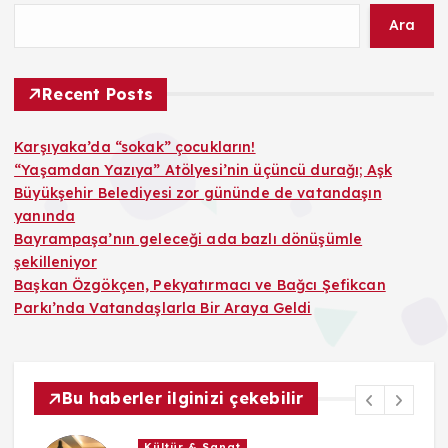
Ara
Recent Posts
Karşıyaka’da “sokak” çocukların!
“Yaşamdan Yazıya” Atölyesi’nin üçüncü durağı; Aşk
Büyükşehir Belediyesi zor gününde de vatandaşın
yanında
Bayrampaşa’nın geleceği ada bazlı dönüşümle
şekilleniyor
Başkan Özgökçen, Pekyatırmacı ve Bağcı Şefikcan
Parkı’nda Vatandaşlarla Bir Araya Geldi
Bu haberler ilginizi çekebilir
Kültür & Sanat