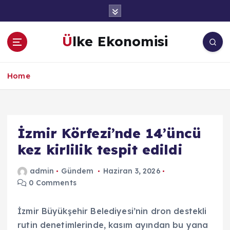
İ
ç
e
Ülke Ekonomisi
r
i
ğ
Home
e
a
t
l
a
İzmir Körfezi’nde 14’üncü
kez kirlilik tespit edildi
admin
Gündem
Haziran 3, 2026
0 Comments
İzmir Büyükşehir Belediyesi’nin dron destekli
rutin denetimlerinde, kasım ayından bu yana