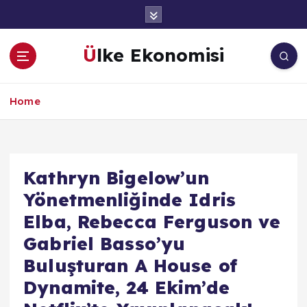
İ
ç
e
Ülke Ekonomisi
r
i
ğ
Home
e
a
t
l
a
Kathryn Bigelow’un
Yönetmenliğinde Idris
Elba, Rebecca Ferguson ve
Gabriel Basso’yu
Buluşturan A House of
Dynamite, 24 Ekim’de