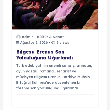
n
m
e
admin
Kültür & Sanat
s
Ağustos 8, 2026
8 views
i
Bilgesu Erenus Son
Yolculuğuna Uğurlandı
Türk edebiyatının önemli sanatçılarından,
oyun yazarı, romancı, senarist ve
müzisyen Bilgesu Erenus, Harbiye Muhsin
Ertuğrul Sahnesi’nde düzenlenen bir
törenle son yolculuğuna uğurlandı.