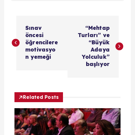
Y
Sınav
“Mehtap
a
öncesi
Turları” ve
öğrencilere
“Büyük
z
motivasyo
Adaya
n yemeği
Yolculuk”
ı
başlıyor
g
e
Related Posts
z
i