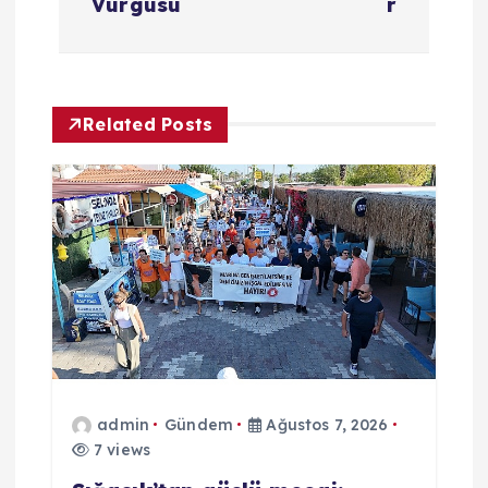
Vurgusu
r
ı
g
Related Posts
e
z
i
n
m
e
admin
Gündem
Ağustos 7, 2026
7 views
s