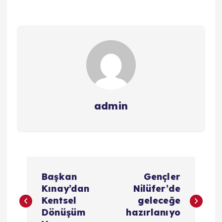
admin
Y
Başkan
Gençler
a
Kınay’dan
Nilüfer’de
Kentsel
geleceğe
z
Dönüşüm
hazırlanıyo