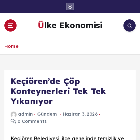
İ
ç
e
Ülke Ekonomisi
r
i
ğ
Home
e
a
t
l
a
Keçiören’de Çöp
Konteynerleri Tek Tek
Yıkanıyor
admin
Gündem
Haziran 3, 2026
0 Comments
Keçiören Belediyesi, ilçe genelinde temizlik ve