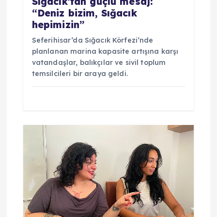
Sığacık’tan güçlü mesaj:
i
“Deniz bizim, Sığacık
hepimizin”
Seferihisar’da Sığacık Körfezi’nde
planlanan marina kapasite artışına karşı
vatandaşlar, balıkçılar ve sivil toplum
temsilcileri bir araya geldi.