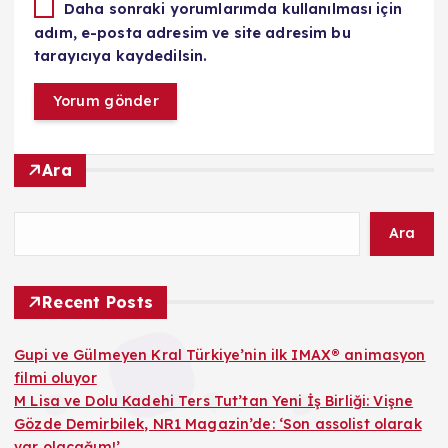
Daha sonraki yorumlarımda kullanılması için
adım, e-posta adresim ve site adresim bu
tarayıcıya kaydedilsin.
Ara
Ara
Recent Posts
Gupi ve Gülmeyen Kral Türkiye’nin ilk IMAX® animasyon
filmi oluyor
M Lisa ve Dolu Kadehi Ters Tut’tan Yeni İş Birliği: Vişne
Gözde Demirbilek, NR1 Magazin’de: ‘Son assolist olarak
var olacağım!’