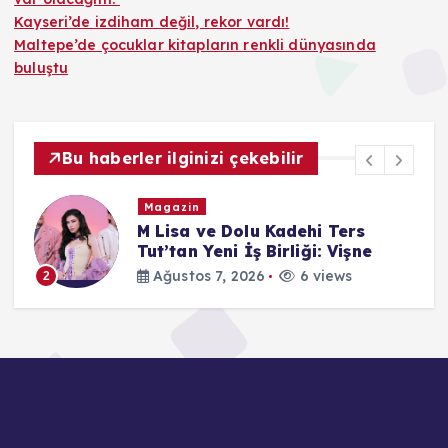
Kayseri’de izdiham değil, rekor vardı!
Maltepe’de çocuklar kitapların renkli dünyasında
buluştu
Bu haberler ilginizi çekebilir
Magazin
M Lisa ve Dolu Kadehi Ters
on
Tut’tan Yeni İş Birliği: Vişne
Ağustos 7, 2026
6 views
2