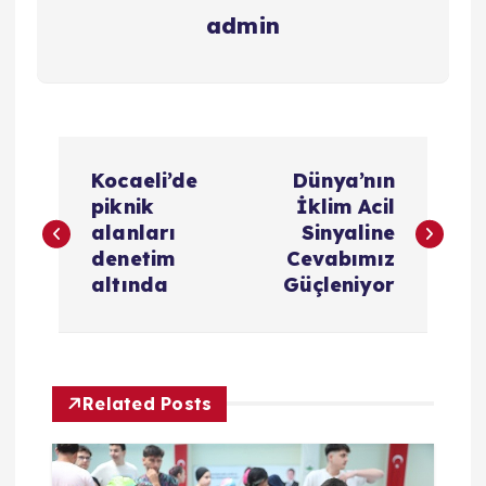
admin
Y
Kocaeli’de
Dünya’nın
a
piknik
İklim Acil
alanları
Sinyaline
z
denetim
Cevabımız
altında
Güçleniyor
ı
g
Related Posts
e
z