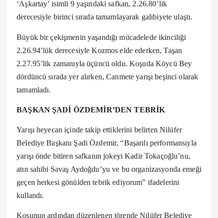
‘Aşkartay’ isimli 9 yaşındaki safkan, 2.26.80’lik
derecesiyle birinci sırada tamamlayarak galibiyete ulaştı.
Büyük bir çekişmenin yaşandığı mücadelede ikinciliği
2.26.94’lük derecesiyle Kozmos elde ederken, Taşan
2.27.95’lik zamanıyla üçüncü oldu. Koşuda Köycü Bey
dördüncü sırada yer alırken, Canmete yarışı beşinci olarak
tamamladı.
BAŞKAN ŞADİ ÖZDEMİR’DEN TEBRİK
Yarışı heyecan içinde takip ettiklerini belirten Nilüfer
Belediye Başkanı Şadi Özdemir, “Başarılı performansıyla
yarışı önde bitiren safkanın jokeyi Kadir Tokaçoğlu’nu,
atın sahibi Savaş Aydoğdu’yu ve bu organizasyonda emeği
geçen herkesi gönülden tebrik ediyorum” ifadelerini
kullandı.
Koşunun ardından düzenlenen törende Nilüfer Belediye