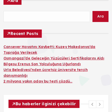
Ara
Ara
Recent Posts
Cansever Hayatını Kaybetti: Kuzey Makedonya’da
Toprağa Verilecek
Osmangazi’de Geleceğin Yüzücüleri Sertifikalarını Aldı
Bilgesu Erenus Son Yolculuğuna Uğurlandı
Urla Belediyesi’nden ücretsiz üniversite tercih
danışmanlığı
2 milyona yakın aday bu testi çözdü…
Bu haberler ilginizi çekebilir