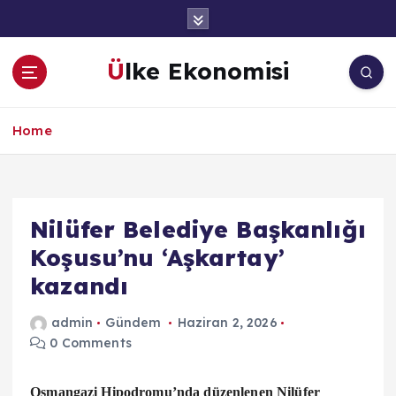
İ
ç
e
Ülke Ekonomisi
r
i
ğ
Home
e
a
t
l
a
Nilüfer Belediye Başkanlığı
Koşusu’nu ‘Aşkartay’
kazandı
admin
Gündem
Haziran 2, 2026
0 Comments
Osmangazi Hipodromu’nda düzenlenen Nilüfer