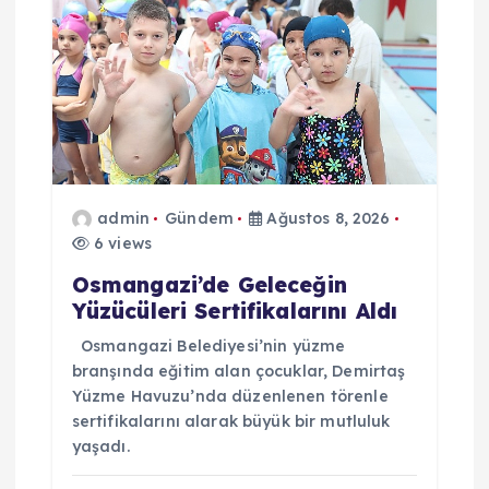
i
n
m
e
admin
Gündem
Ağustos 8, 2026
6 views
s
Osmangazi’de Geleceğin
i
Yüzücüleri Sertifikalarını Aldı
Osmangazi Belediyesi’nin yüzme
branşında eğitim alan çocuklar, Demirtaş
Yüzme Havuzu’nda düzenlenen törenle
sertifikalarını alarak büyük bir mutluluk
yaşadı.