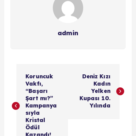
admin
Y
Koruncuk
Deniz Kızı
a
Vakfı,
Kadın
“Başarı
Yelken
z
Şart mı?”
Kupası 10.
Kampanya
Yılında
ı
sıyla
Kristal
g
Ödül
Kazandı!