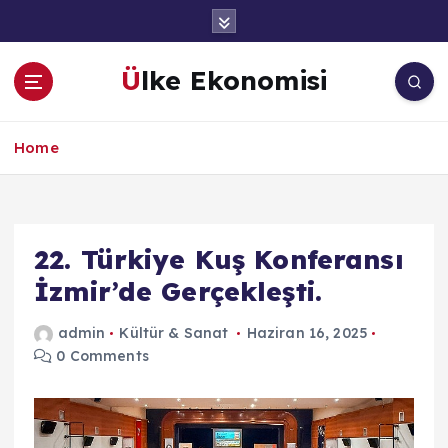
İ
ç
e
Ülke Ekonomisi
r
i
ğ
Home
e
a
t
l
a
22. Türkiye Kuş Konferansı
İzmir’de Gerçekleşti.
admin
Kültür & Sanat
Haziran 16, 2025
0 Comments