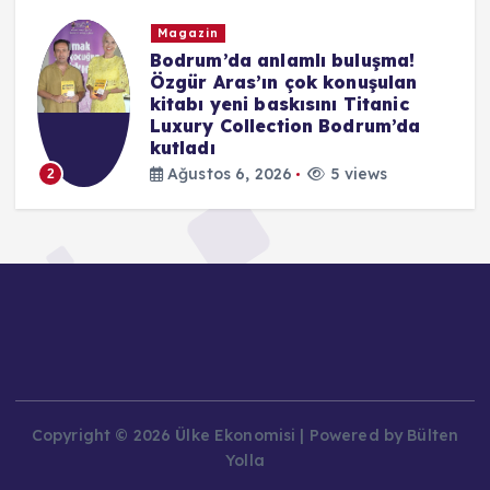
Magazin
ü
Bodrum’da anlamlı buluşma!
z
Özgür Aras’ın çok konuşulan
ı
kitabı yeni baskısını Titanic
Luxury Collection Bodrum’da
kutladı
Ağustos 6, 2026
5 views
2
Copyright © 2026 Ülke Ekonomisi | Powered by Bülten
Yolla