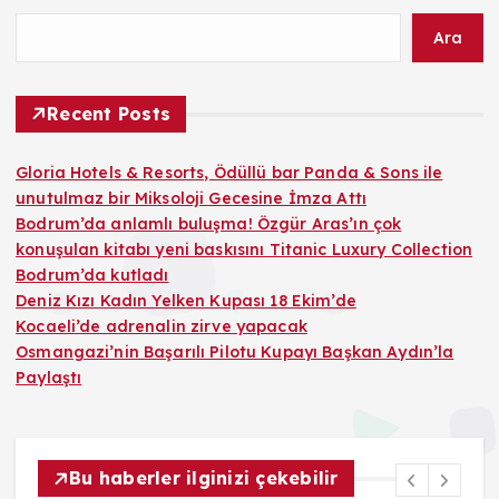
Ara
Recent Posts
Gloria Hotels & Resorts, Ödüllü bar Panda & Sons ile
unutulmaz bir Miksoloji Gecesine İmza Attı
Bodrum’da anlamlı buluşma! Özgür Aras’ın çok
konuşulan kitabı yeni baskısını Titanic Luxury Collection
Bodrum’da kutladı
Deniz Kızı Kadın Yelken Kupası 18 Ekim’de
Kocaeli’de adrenalin zirve yapacak
Osmangazi’nin Başarılı Pilotu Kupayı Başkan Aydın’la
Paylaştı
Bu haberler ilginizi çekebilir