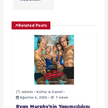
e
z
Related Posts
i
n
m
e
s
i
admin
Kültür & Sanat
Ağustos 6, 2026
7 views
Ryan Murphy’nin Yapımcılığını