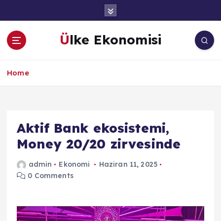
İ
ç
e
Ülke Ekonomisi
r
i
ğ
Home
e
a
t
l
a
Aktif Bank ekosistemi,
Money 20/20 zirvesinde
admin
Ekonomi
Haziran 11, 2025
0 Comments