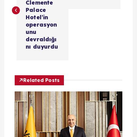
Clemente
ı
Palace
Hotel’in
g
operasyon
unu
e
devraldığı
nı duyurdu
z
i
Related Posts
n
m
e
s