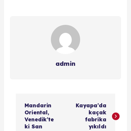
admin
Y
Mandarin
Kayapa’da
a
Oriental,
kaçak
Venedik’te
fabrika
z
ki San
yıkıldı