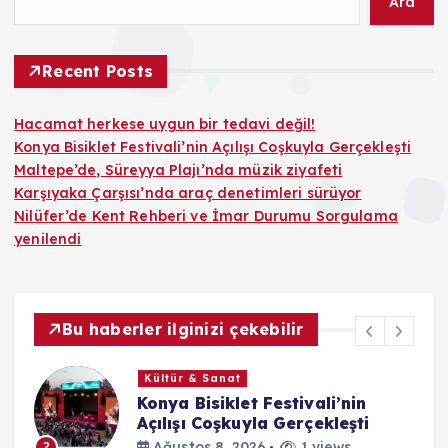
Ara
Recent Posts
Hacamat herkese uygun bir tedavi değil!
Konya Bisiklet Festivali’nin Açılışı Coşkuyla Gerçekleşti
Maltepe’de, Süreyya Plajı’nda müzik ziyafeti
Karşıyaka Çarşısı’nda araç denetimleri sürüyor
Nilüfer’de Kent Rehberi ve İmar Durumu Sorgulama
yenilendi
Bu haberler ilginizi çekebilir
Kültür & Sanat
Konya Bisiklet Festivali’nin
Açılışı Coşkuyla Gerçekleşti
Ağustos 8, 2026
1 views
2