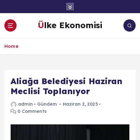
İ
ç
e
Ülke Ekonomisi
r
i
ğ
Home
e
a
t
l
a
Aliağa Belediyesi Haziran
Meclisi Toplanıyor
admin
Gündem
Haziran 2, 2025
0 Comments