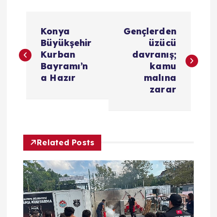
Y
Konya
Gençlerden
a
Büyükşehir
üzücü
Kurban
davranış;
z
Bayramı’n
kamu
a Hazır
malına
ı
zarar
g
e
Related Posts
z
i
n