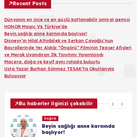
Recent Posts
Dünyanın en ince ve en güçlü katlanabilir amiral gemisi
HONOR Magic V6 Türkiye’de
Beyin sağlığı anne karnında başlıyor!
Disney+’ın Hilal Altınbilek ve Serkan Çayoğlu’nun
Başrollerinde Yer Aldığı “Öngörü” Filminin Teaser Afişleri
ve Merak Uyandıran İlk Tanıtımı Yayımlandı
Macera, doğa ve keşif aynı rotada buluştu
Usta Yazar Burhan Sönmez TESAK’ta Okurlarıyla
Buluşuyor
Bu haberler ilginizi çekebilir
Sağlık
Beyin sağlığı anne karnında
başlıyor!