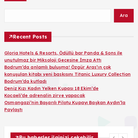
Ara
Recent Posts
Gloria Hotels & Resorts, Ödüllü bar Panda & Sons ile
unutulmaz bir Miksoloji Gecesine İmza Attı
Bodrum’da anlamlı buluşma! Özgür Aras’ın çok
konuşulan kitabı yeni baskısını Titanic Luxury Collection
Bodrum’da kutladı
Deniz Kızı Kadın Yelken Kupası 18 Ekim’de
Kocaeli’de adrenalin zirve yapacak
Osmangazi’nin Başarılı Pilotu Kupayı Başkan Aydın’la
Paylaştı
Bu haberler ilginizi çekebilir