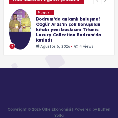
Magazin
ü
Bodrum’da anlamlı buluşma!
z
Özgür Aras’ın çok konuşulan
ı
kitabı yeni baskısını Titanic
Luxury Collection Bodrum’da
kutladı
Ağustos 6, 2026
4 views
2
Copyright © 2026 Ülke Ekonomisi | Powered by Bülten
Yolla