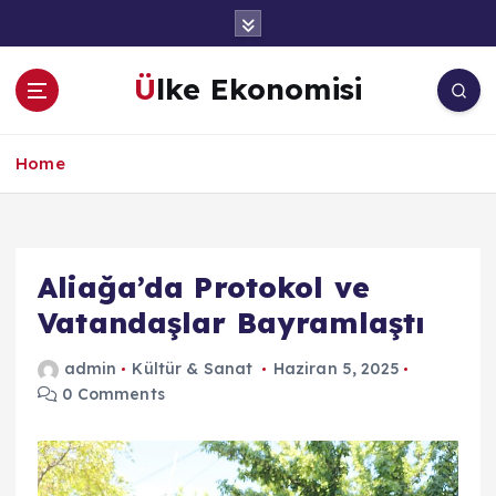
İ
ç
e
Ülke Ekonomisi
r
i
ğ
Home
e
a
t
l
a
Aliağa’da Protokol ve
Vatandaşlar Bayramlaştı
admin
Kültür & Sanat
Haziran 5, 2025
0 Comments