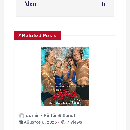
z
’den
tı
ı
g
Related Posts
e
z
i
n
m
e
admin
Kültür & Sanat
Ağustos 6, 2026
7 views