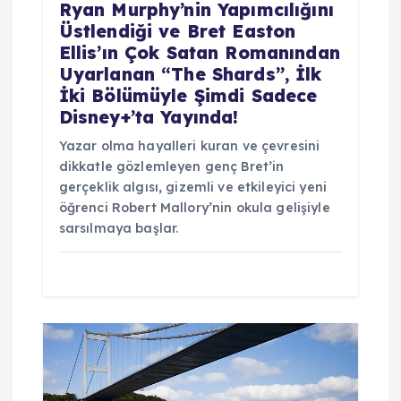
s
Ryan Murphy’nin Yapımcılığını
Üstlendiği ve Bret Easton
i
Ellis’ın Çok Satan Romanından
Uyarlanan “The Shards”, İlk
İki Bölümüyle Şimdi Sadece
Disney+’ta Yayında!
Yazar olma hayalleri kuran ve çevresini
dikkatle gözlemleyen genç Bret’in
gerçeklik algısı, gizemli ve etkileyici yeni
öğrenci Robert Mallory’nin okula gelişiyle
sarsılmaya başlar.