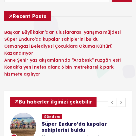
Recent Posts
Başkan Büyükakın’dan uluslararası yarışma müjdesi
Süper Enduro’da kupalar sahiplerini buldu
Osmangazi Belediyesi Çocuklara Okuma Kültürü
Kazandırıyor
Anne Şehir yaz akşamlarında “Arabesk” rüzgârı esti
Konak’a yeni nefes alanı: 6 bin metrekarelik park
hizmete açılıyor
Bu haberler ilginizi çekebilir
Gündem
Süper Enduro’da kupalar
sahiplerini buldu