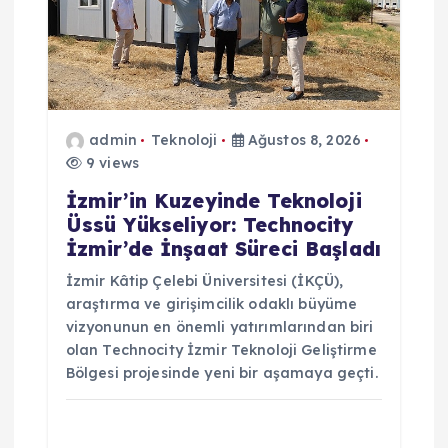
n
m
e
admin
Teknoloji
Ağustos 8, 2026
s
9 views
i
İzmir’in Kuzeyinde Teknoloji
Üssü Yükseliyor: Technocity
İzmir’de İnşaat Süreci Başladı
İzmir Kâtip Çelebi Üniversitesi (İKÇÜ),
araştırma ve girişimcilik odaklı büyüme
vizyonunun en önemli yatırımlarından biri
olan Technocity İzmir Teknoloji Geliştirme
Bölgesi projesinde yeni bir aşamaya geçti.