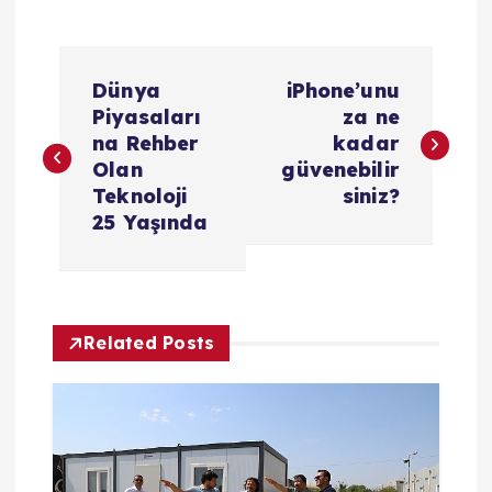
Y
Dünya
iPhone’unu
a
Piyasaları
za ne
na Rehber
kadar
z
Olan
güvenebilir
Teknoloji
siniz?
ı
25 Yaşında
g
e
Related Posts
z
i