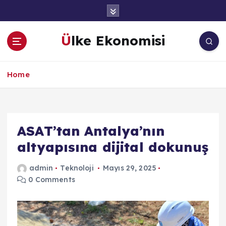
İ
ç
e
Ülke Ekonomisi
r
i
ğ
Home
e
a
t
l
a
ASAT’tan Antalya’nın
altyapısına dijital dokunuş
admin
Teknoloji
Mayıs 29, 2025
0 Comments