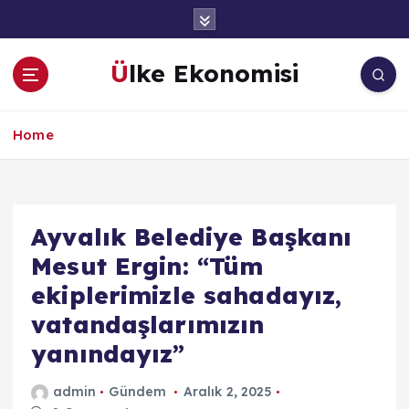
İ
ç
e
Ülke Ekonomisi
r
i
ğ
Home
e
a
t
l
a
Ayvalık Belediye Başkanı
Mesut Ergin: “Tüm
ekiplerimizle sahadayız,
vatandaşlarımızın
yanındayız”
admin
Gündem
Aralık 2, 2025