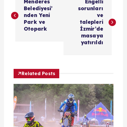
Menderes
Engelli
a
Belediyesi’
sorunları
nden Yeni
ve
z
Park ve
talepleri
Otopark
İzmir’de
ı
masaya
yatırıldı
g
e
Related Posts
z
i
n
m