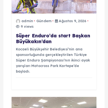
e
s
admin
Gündem
Ağustos 9, 2026
9 views
i
Süper Enduro’da start Başkan
Büyükakın’dan
Kocaeli Büyükşehir Belediyesi’nin ana
sponsorluğunda gerçekleştirilen Türkiye
Süper Enduro Şampiyonası’nın ikinci ayak
yarışları Motocross Park Kartepe’de
başladı.