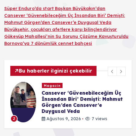
Süper Enduro’da start Başkan Büyükakın’dan
Cansever ‘Güvenebileceğim Üç İnsandan Biri’ Demişti:
Mahmut Görgen’den Cansever’e Duygusal Veda
Büyükşehir, çocukları afetlere karşı bilinçlendiriyor
Gökeyüp Mahallesi’nin Su Sorunu Çözüme Kavuşturuldu
Bornova’ya 7 dönümlük cennet bahçesi
Bu haberler ilginizi çekebilir
Magazin
Cansever ‘Güvenebileceğim Üç
İnsandan Biri’ Demişti: Mahmut
Görgen’den Cansever’e
Duygusal Veda
Ağustos 9, 2026
7 views
2