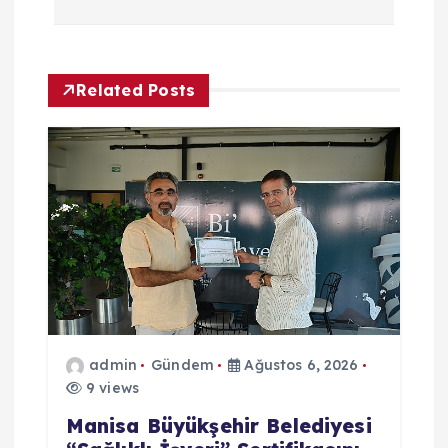
ı
g
Related Posts
e
z
i
n
m
e
admin
Gündem
Ağustos 6, 2026
9 views
s
Manisa Büyükşehir Belediyesi