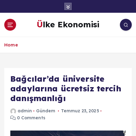
İ
ç
e
Ülke Ekonomisi
r
i
ğ
Home
e
a
t
l
a
Bağcılar’da üniversite
adaylarına ücretsiz tercih
danışmanlığı
admin
Gündem
Temmuz 23, 2025
0 Comments