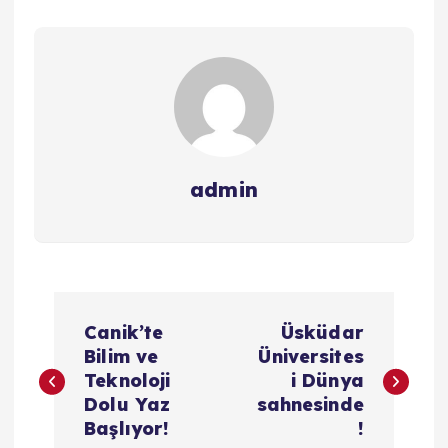
admin
Y
Canik’te
Üsküdar
a
Bilim ve
Üniversites
Teknoloji
i Dünya
z
Dolu Yaz
sahnesinde
Başlıyor!
!