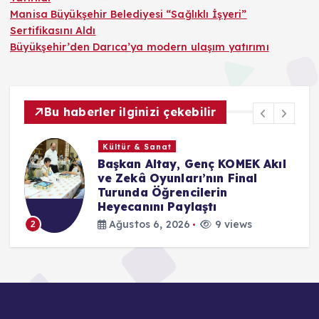
Manisa Büyükşehir Belediyesi “Sağlıklı İşyeri”
Sertifikasını Aldı
Büyükşehir’den Darıca’ya modern ulaşım yatırımı
Bu haberler ilginizi çekebilir
Kültür & Sanat
le
Başkan Altay, Genç KOMEK Akıl
ve Zekâ Oyunları’nın Final
Turunda Öğrencilerin
Heyecanını Paylaştı
Ağustos 6, 2026
9 views
2