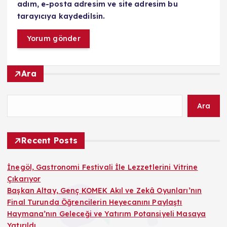
adım, e-posta adresim ve site adresim bu
tarayıcıya kaydedilsin.
Ara
Ara
Recent Posts
İnegöl, Gastronomi Festivali İle Lezzetlerini Vitrine
Çıkarıyor
Başkan Altay, Genç KOMEK Akıl ve Zekâ Oyunları’nın
Final Turunda Öğrencilerin Heyecanını Paylaştı
Haymana’nın Geleceği ve Yatırım Potansiyeli Masaya
Yatırıldı