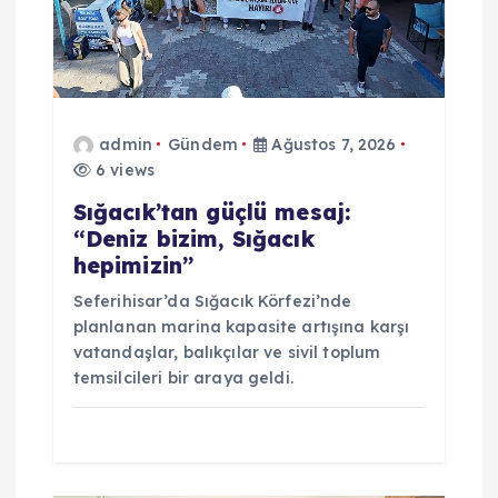
m
e
admin
Gündem
Ağustos 7, 2026
s
6 views
i
Sığacık’tan güçlü mesaj:
“Deniz bizim, Sığacık
hepimizin”
Seferihisar’da Sığacık Körfezi’nde
planlanan marina kapasite artışına karşı
vatandaşlar, balıkçılar ve sivil toplum
temsilcileri bir araya geldi.