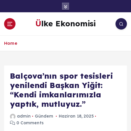
İ
ç
e
Ülke Ekonomisi
r
i
ğ
Home
e
a
t
l
a
Balçova’nın spor tesisleri
yenilendi Başkan Yiğit:
“Kendi imkanlarımızla
yaptık, mutluyuz.”
admin
Gündem
Haziran 18, 2025
0 Comments