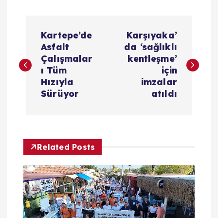
Y
Kartepe’de
Karşıyaka’
a
Asfalt
da ‘sağlıklı
Çalışmalar
kentleşme’
z
ı Tüm
için
Hızıyla
imzalar
ı
Sürüyor
atıldı
g
e
Related Posts
z
i
n