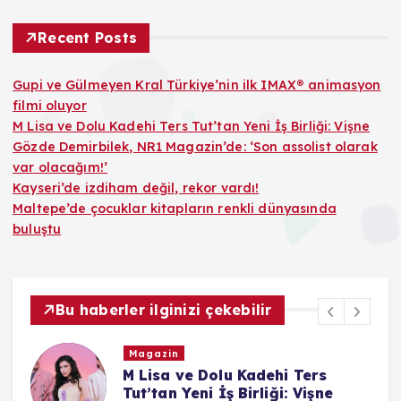
Recent Posts
Gupi ve Gülmeyen Kral Türkiye’nin ilk IMAX® animasyon
filmi oluyor
M Lisa ve Dolu Kadehi Ters Tut’tan Yeni İş Birliği: Vişne
Gözde Demirbilek, NR1 Magazin’de: ‘Son assolist olarak
var olacağım!’
Kayseri’de izdiham değil, rekor vardı!
Maltepe’de çocuklar kitapların renkli dünyasında
buluştu
Bu haberler ilginizi çekebilir
Magazin
M Lisa ve Dolu Kadehi Ters
on
Tut’tan Yeni İş Birliği: Vişne