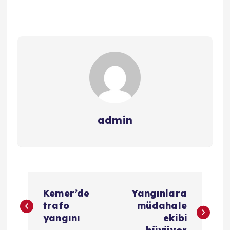
admin
Y
Kemer’de
Yangınlara
a
trafo
müdahale
yangını
ekibi