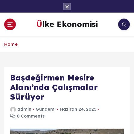
İ
ç
e
Ülke Ekonomisi
r
i
ğ
Home
e
a
t
l
a
Başdeğirmen Mesire
Alanı’nda Çalışmalar
Sürüyor
admin
Gündem
Haziran 24, 2025
0 Comments