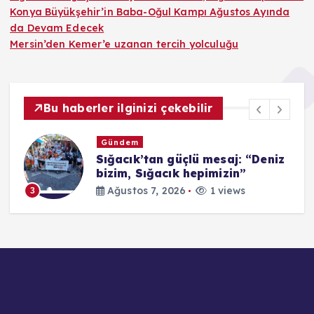
Konya Büyükşehir’in Baba-Oğul Kampı Ağustos Ayında
da Devam Edecek
Mersin’den Kemer’e uzanan tercih yolculuğu
Bu haberler ilginizi çekebilir
Gündem
Sığacık’tan güçlü mesaj: “Deniz
8
bizim, Sığacık hepimizin”
Ağustos 7, 2026
1 views
3