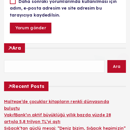
Daha sonraki yorumlarımda kullanılması için
adım, e-posta adresim ve site adresim bu
tarayıcıya kaydedilsin.
Ara
Ara
Recent Posts
Maltepe’de çocuklar kitapların renkli dünyasında
buluştu
VakıfBank’ın aktif büyüklüğü yıllık bazda yüzde 28
artışla 5,8 trilyon TL’yi aştı
Sığacık’tan güçlü mesaj: “Deniz bizim, Sığacık hepimizin”