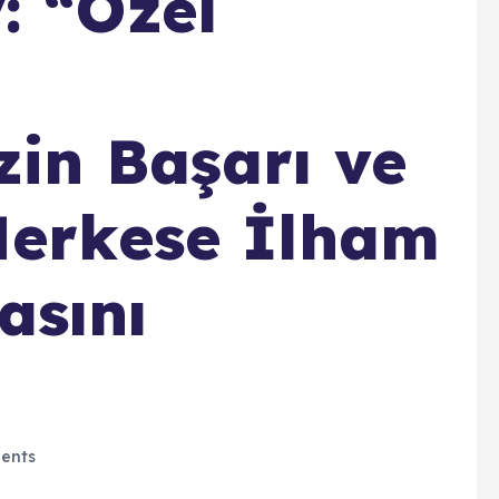
: “Özel
zin Başarı ve
Herkese İlham
asını
ents