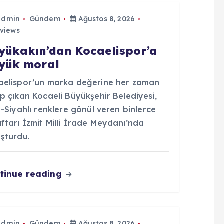
admin
Gündem
Ağustos 8, 2026
views
yükakın’dan Kocaelispor’a
yük moral
aelispor’un marka değerine her zaman
p çıkan Kocaeli Büyükşehir Belediyesi,
l-Siyahlı renklere gönül veren binlerce
ftarı İzmit Milli İrade Meydanı’nda
uşturdu.
tinue reading
admin
Gündem
Ağustos 8, 2026