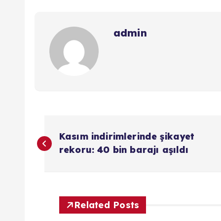
admin
Y
Kasım indirimlerinde şikayet
a
rekoru: 40 bin barajı aşıldı
z
ı
Related Posts