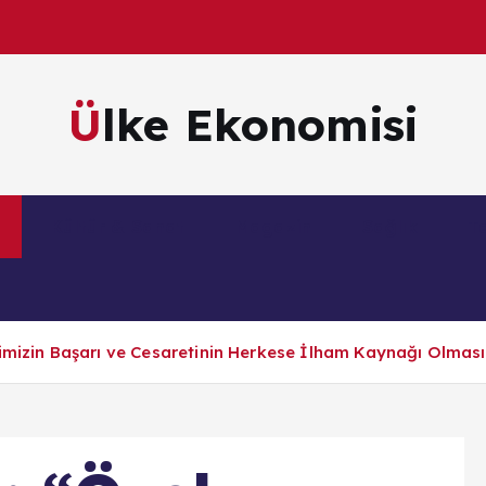
Ülke Ekonomisi
m
Kültür & Sanat
Magazin
Sağlık
Te
imizin Başarı ve Cesaretinin Herkese İlham Kaynağı Olması