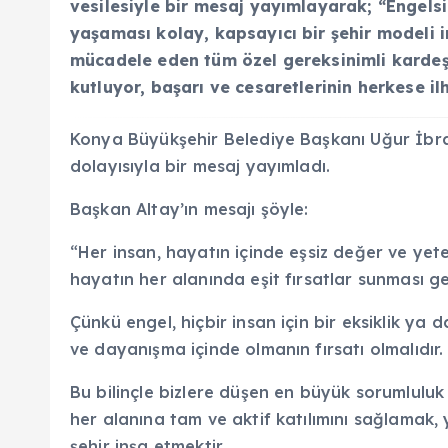
vesilesiyle bir mesaj yayımlayarak; “Engelsi
yaşaması kolay, kapsayıcı bir şehir modeli 
mücadele eden tüm özel gereksinimli kardeşl
kutluyor, başarı ve cesaretlerinin herkese i
Konya Büyükşehir Belediye Başkanı Uğur İbrah
dolayısıyla bir mesaj yayımladı.
Başkan Altay’ın mesajı şöyle:
“Her insan, hayatın içinde eşsiz değer ve yeten
hayatın her alanında eşit fırsatlar sunması g
Çünkü engel, hiçbir insan için bir eksiklik ya 
ve dayanışma içinde olmanın fırsatı olmalıdır
Bu bilinçle bizlere düşen en büyük sorumluluk 
her alanına tam ve aktif katılımını sağlamak, y
şehir inşa etmektir.