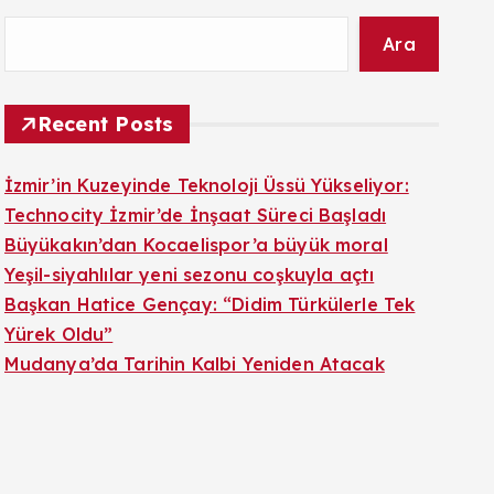
Ara
Recent Posts
İzmir’in Kuzeyinde Teknoloji Üssü Yükseliyor:
Technocity İzmir’de İnşaat Süreci Başladı
Büyükakın’dan Kocaelispor’a büyük moral
Yeşil-siyahlılar yeni sezonu coşkuyla açtı
Başkan Hatice Gençay: “Didim Türkülerle Tek
Yürek Oldu”
Mudanya’da Tarihin Kalbi Yeniden Atacak