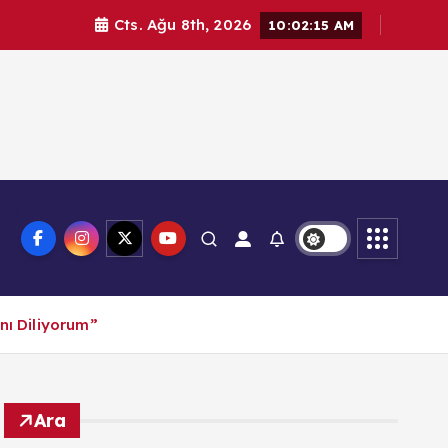
Cts. Ağu 8th, 2026
10:02:17 AM
knoloji
nı Diliyorum”
Ara