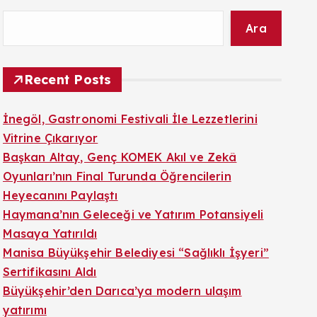
Ara
Recent Posts
İnegöl, Gastronomi Festivali İle Lezzetlerini
Vitrine Çıkarıyor
Başkan Altay, Genç KOMEK Akıl ve Zekâ
Oyunları’nın Final Turunda Öğrencilerin
Heyecanını Paylaştı
Haymana’nın Geleceği ve Yatırım Potansiyeli
Masaya Yatırıldı
Manisa Büyükşehir Belediyesi “Sağlıklı İşyeri”
Sertifikasını Aldı
Büyükşehir’den Darıca’ya modern ulaşım
yatırımı