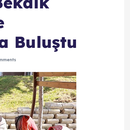
Bekdik
e
a Buluştu
mments