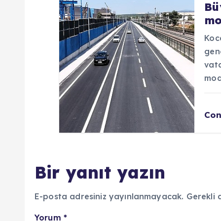
Bü
mo
Koca
gen
vat
mod
Con
Bir yanıt yazın
E-posta adresiniz yayınlanmayacak.
Gerekli 
Yorum
*