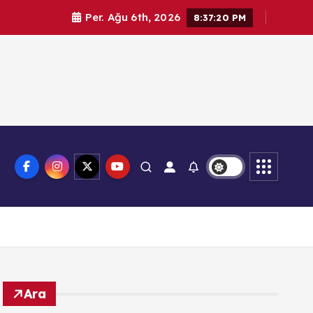
Per. Ağu 6th, 2026
8:37:21 PM
knoloji
Ara