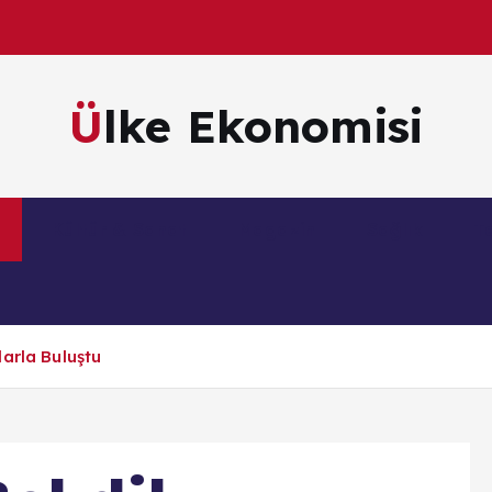
Ülke Ekonomisi
m
Kültür & Sanat
Magazin
Sağlık
Te
arla Buluştu