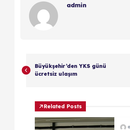
admin
Y
Büyükşehir’den YKS günü
a
ücretsiz ulaşım
z
ı
Related Posts
g