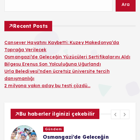
Ara
Recent Posts
Cansever Hayatını Kaybetti: Kuzey Makedonya’da
Toprağa Verilecek
Osmangazi’de Geleceğin Yüzücüleri Sertifikalarını Aldı
Bilgesu Erenus Son Yolculuğuna Uğurlandı
Urla Belediyesi’nden ücretsiz üniversite tercih
danışmanlığı
2 milyona yakın aday bu testi çözdü…
Bu haberler ilginizi çekebilir
Gündem
Osmangazi’de Geleceğin