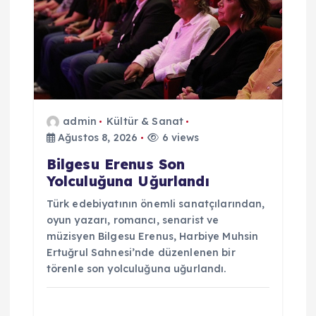
m
e
s
i
admin
Kültür & Sanat
Ağustos 8, 2026
6 views
Bilgesu Erenus Son
Yolculuğuna Uğurlandı
Türk edebiyatının önemli sanatçılarından,
oyun yazarı, romancı, senarist ve
müzisyen Bilgesu Erenus, Harbiye Muhsin
Ertuğrul Sahnesi’nde düzenlenen bir
törenle son yolculuğuna uğurlandı.