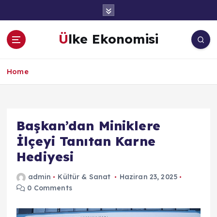
İ
ç
e
Ülke Ekonomisi
r
i
ğ
Home
e
a
t
l
a
Başkan’dan Miniklere
İlçeyi Tanıtan Karne
Hediyesi
admin
Kültür & Sanat
Haziran 23, 2025
0 Comments