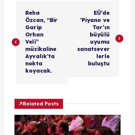
Y
Reha
EÜ’de
a
Özcan, “Bir
‘Piyano ve
Garip
Tar’ın
z
Orhan
büyülü
Veli”
uyumu
ı
müzikaline
sanatsever
Ayvalık’ta
lerle
g
nokta
buluştu
koyacak.
e
z
Related Posts
i
n