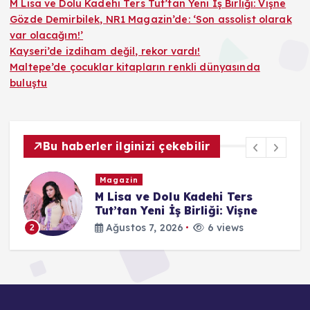
M Lisa ve Dolu Kadehi Ters Tut’tan Yeni İş Birliği: Vişne
Gözde Demirbilek, NR1 Magazin’de: ‘Son assolist olarak
var olacağım!’
Kayseri’de izdiham değil, rekor vardı!
Maltepe’de çocuklar kitapların renkli dünyasında
buluştu
Bu haberler ilginizi çekebilir
Magazin
M Lisa ve Dolu Kadehi Ters
on
Tut’tan Yeni İş Birliği: Vişne
Ağustos 7, 2026
6 views
2