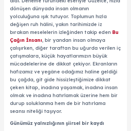
aldı. Deneme türündeki eseriyle Güzelce, hızla
dönüşen dünyada insan olmanın
yolculuğuna
ışık tutuyor. Toplumun hızla
değişen ruh hâlini, yakın tarihimizde iz
bırakan meselelerin izleğinden takip eden
Bu
Çağın İnsanı
, bir yandan insan olmaya
çalışırken, diğer taraftan bu uğurda verilen iç
çatışmalara, küçük hayatlarımızın büyük
mücadelelerine de dikkat çekiyor. Ekranların
hafızamız ve yegâne odağımız haline geldiği
bu çağda, git gide hissizleştiğimize dikkat
çeken kitap, inadına yaşamak, inadına insan
olmak ve inadına hatırlamak üzerine hem bir
durup soluklanma hem de bir hatırlama
seansı niteliği taşıyor.
Günümüz yalnızlığının şiirsel bir kaydı