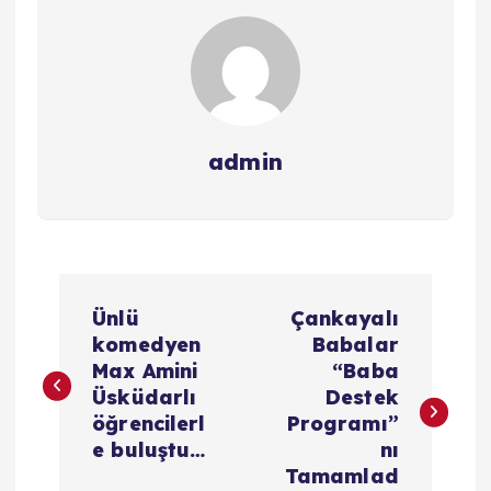
admin
Y
Ünlü
Çankayalı
a
komedyen
Babalar
Max Amini
“Baba
z
Üsküdarlı
Destek
öğrencilerl
Programı”
ı
e buluştu…
nı
Tamamlad