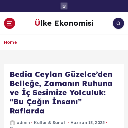
İ
ç
e
Ülke Ekonomisi
r
i
ğ
Home
e
a
t
l
a
Bedia Ceylan Güzelce’den
Belleğe, Zamanın Ruhuna
ve İç Sesimize Yolculuk:
“Bu Çağın İnsanı”
Raflarda
admin
Kültür & Sanat
Haziran 18, 2025