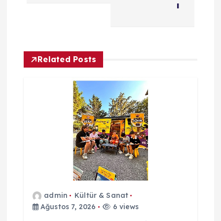
g
ı
e
z
Related Posts
i
n
m
e
s
admin
Kültür & Sanat
i
Ağustos 7, 2026
6 views