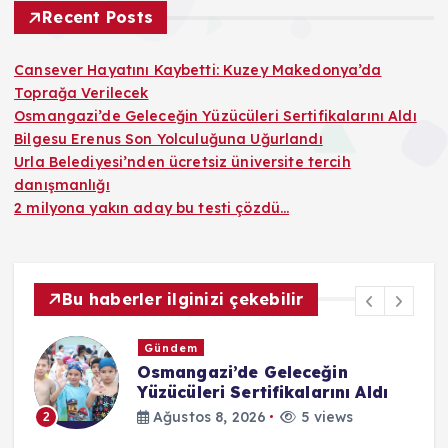
Recent Posts
Cansever Hayatını Kaybetti: Kuzey Makedonya’da
Toprağa Verilecek
Osmangazi’de Geleceğin Yüzücüleri Sertifikalarını Aldı
Bilgesu Erenus Son Yolculuğuna Uğurlandı
Urla Belediyesi’nden ücretsiz üniversite tercih
danışmanlığı
2 milyona yakın aday bu testi çözdü…
Bu haberler ilginizi çekebilir
Gündem
Osmangazi’de Geleceğin
Yüzücüleri Sertifikalarını Aldı
Ağustos 8, 2026
5 views
2
3