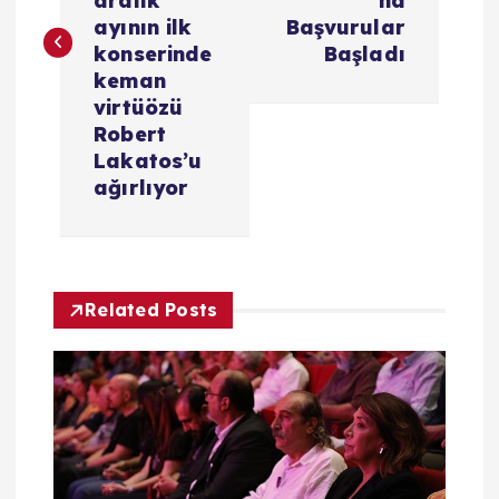
aralık
na
ı
ayının ilk
Başvurular
konserinde
Başladı
g
keman
virtüözü
e
Robert
Lakatos’u
z
ağırlıyor
i
n
Related Posts
m
e
s