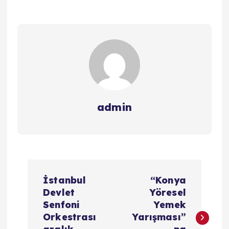
admin
Y
İstanbul
“Konya
a
Devlet
Yöresel
Senfoni
Yemek
z
Orkestrası
Yarışması”