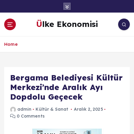
İ
ç
e
Ülke Ekonomisi
r
i
ğ
Home
e
a
t
l
a
Bergama Belediyesi Kültür
Merkezi’nde Aralık Ayı
Dopdolu Geçecek
admin
Kültür & Sanat
Aralık 2, 2025
0 Comments