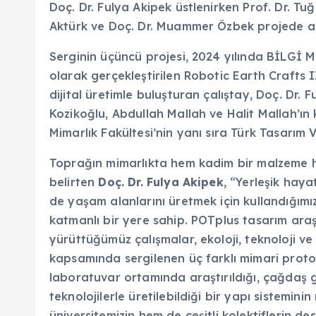
Doç. Dr. Fulya Akipek üstlenirken Prof. Dr. Tuğ
Aktürk ve Doç. Dr. Muammer Özbek projede ara
Serginin üçüncü projesi, 2024 yılında BİLGİ Mi
olarak gerçekleştirilen Robotic Earth Crafts II
dijital üretimle buluşturan çalıştay, Doç. Dr. F
Kozikoğlu, Abdullah Mallah ve Halit Mallah’ı
Mimarlık Fakültesi’nin yanı sıra Türk Tasarım V
Toprağın mimarlıkta hem kadim bir malzeme he
belirten
Doç. Dr. Fulya Akipek
, “Yerleşik hay
de yaşam alanlarını üretmek için kullandığımız
katmanlı bir yere sahip. POTplus tasarım araş
yürüttüğümüz çalışmalar, ekoloji, teknoloji ve k
kapsamında sergilenen üç farklı mimari prototi
laboratuvar ortamında araştırıldığı, çağdaş g
teknolojilerle üretilebildiği bir yapı sistemi
üniversitemizin hem de çeşitli kolektiflerin 