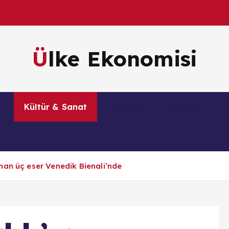
Ülke Ekonomisi
m
Kültür & Sanat
Magazin
Sağlık
Te
nan üç eser Venedik Bienali’nde