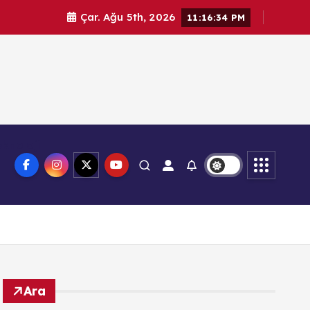
Çar. Ağu 5th, 2026
11:16:35 PM
knoloji
Ara