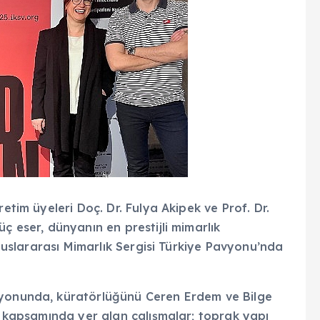
etim üyeleri Doç. Dr. Fulya Akipek ve Prof. Dr.
ç eser, dünyanın en prestijli mimarlık
 Uluslararası Mimarlık Sergisi Türkiye Pavyonu’nda
syonunda, küratörlüğünü Ceren Erdem ve Bilge
gi kapsamında yer alan çalışmalar; toprak yapı