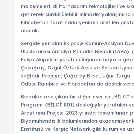
malzemeleri, dijital tasarım teknolojileri ve s
getirerek sürdürülebilir mimarlık yaklaşımına 
Fibrobeton tarafından yeniden üretilen protot
olacak.
Sergide yer alan ilk proje Komün-Aksiyon Du
Uluslararası Antalya Mimarlık Bienali (IABA) içi
Fulya Akipek’in yürütücülüğünde hayata geçiri
Çokuğraş, Özgül Öztürk Aksu ve Serkan Uysal
sağladı. Projeye; Çağatay Bilsel, Uğur Turgu
Odası, Rainbird ve Fibrobeton da destek verd
Bienalde öne çıkan bir diğer eser ise, BİLGİ’n
Programı (BİLGİ RDI) desteğiyle yürütülen v
Araştırma Projesi. 2023 yılında tamamlanan p
Biyomühendislik bölümlerinden akademisyenler
Enstitüsü ve Kerpiç Network gibi kurum ve uz