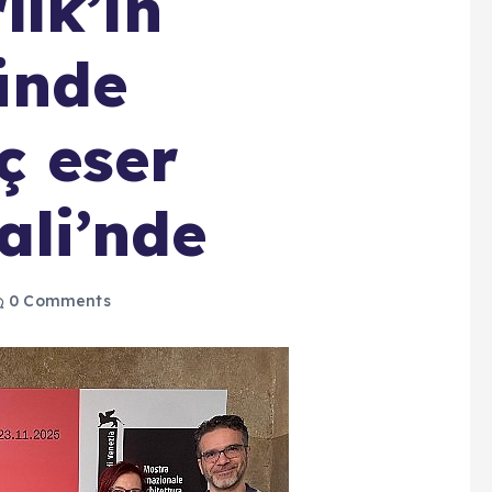
ık’ın
ünde
ç eser
ali’nde
0 Comments