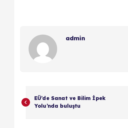
admin
Y
EÜ’de Sanat ve Bilim İpek
a
Yolu’nda buluştu
z