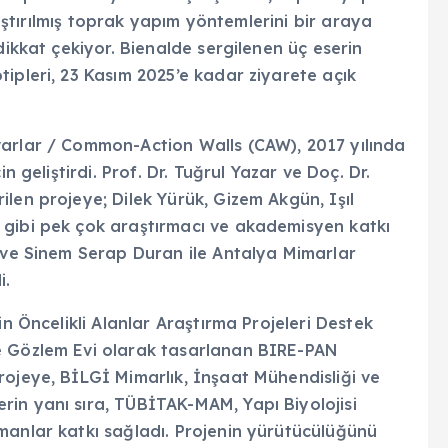
ıkıştırılmış toprak yapım yöntemlerini bir araya
dikkat çekiyor. Bienalde sergilenen üç eserin
ipleri, 23 Kasım 2025’e kadar ziyarete açık
varlar / Common-Action Walls (CAW), 2017 yılında
n geliştirdi. Prof. Dr. Tuğrul Yazar ve Doç. Dr.
len projeye; Dilek Yürük, Gizem Akgün, Işıl
 gibi pek çok araştırmacı ve akademisyen katkı
t ve Sinem Serap Duran ile Antalya Mimarlar
i.
in Öncelikli Alanlar Araştırma Projeleri Destek
e Gözlem Evi olarak tasarlanan BIRE-PAN
rojeye, BİLGİ Mimarlık, İnşaat Mühendisliği ve
in yanı sıra, TÜBİTAK-MAM, Yapı Biyolojisi
manlar katkı sağladı. Projenin yürütücülüğünü