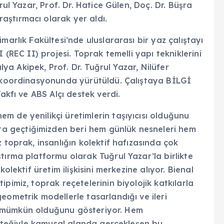
rul Yazar, Prof. Dr. Hatice Gülen, Doç. Dr. Büşra
ştırmacı olarak yer aldı.
marlık Fakültesi’nde uluslararası bir yaz çalıştayı
 (REC II) projesi. Toprak temelli yapı tekniklerini
ulya Akipek, Prof. Dr. Tuğrul Yazar, Nilüfer
n koordinasyonunda yürütüldü. Çalıştaya BİLGİ
akfı ve ABS Alçı destek verdi.
m de yenilikçi üretimlerin taşıyıcısı olduğunu
ata geçtiğimizden beri hem günlük nesneleri hem
 toprak, insanlığın kolektif hafızasında çok
tırma platformu olarak Tuğrul Yazar’la birlikte
olektif üretim ilişkisini merkezine alıyor. Bienal
pimiz, toprak reçetelerinin biyolojik katkılarla
eometrik modellerle tasarlandığı ve ileri
nin mümkün olduğunu gösteriyor. Hem
desteğiyle kamusal alanda gerçekleşen bu