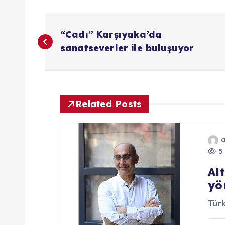
Y
“Cadı” Karşıyaka’da
a
sanatseverler ile buluşuyor
z
ı
Related Posts
g
5 
e
Al
yö
z
Türk
i