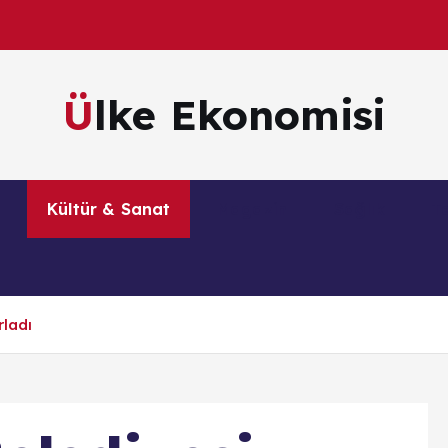
Ülke Ekonomisi
m
Kültür & Sanat
Magazin
Sağlık
Te
rladı