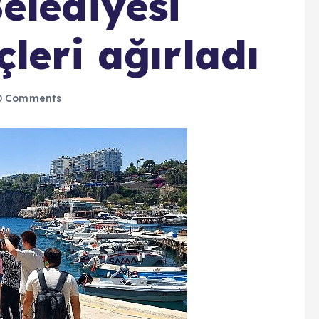
elediyesi
leri ağırladı
 Comments