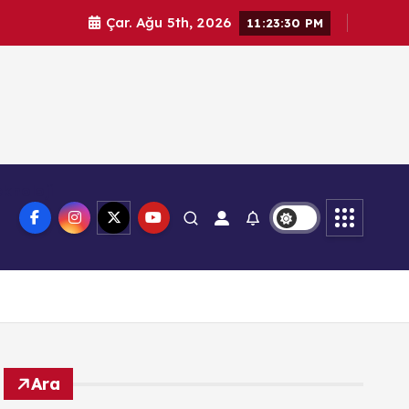
Çar. Ağu 5th, 2026
11:23:31 PM
knoloji
Ara