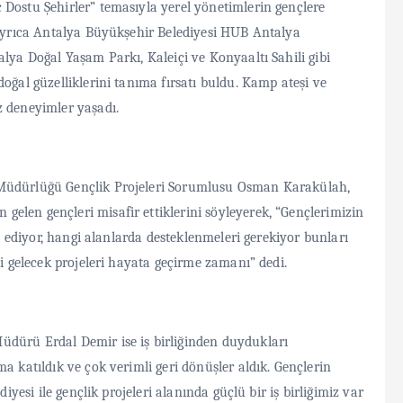
 Dostu Şehirler” temasıyla yerel yönetimlerin gençlere
r ayrıca Antalya Büyükşehir Belediyesi HUB Antalya
alya Doğal Yaşam Parkı, Kaleiçi ve Konyaaltı Sahili gibi
oğal güzelliklerini tanıma fırsatı buldu. Kamp ateşi ve
z deneyimler yaşadı.
 Müdürlüğü Gençlik Projeleri Sorumlusu Osman Karakülah,
elen gençleri misafir ettiklerini söyleyerek, “Gençlerimizin
lu ediyor, hangi alanlarda desteklenmeleri gerekiyor bunları
yi gelecek projeleri hayata geçirme zamanı” dedi.
üdürü Erdal Demir ise iş birliğinden duydukları
a katıldık ve çok verimli geri dönüşler aldık. Gençlerin
diyesi ile gençlik projeleri alanında güçlü bir iş birliğimiz var