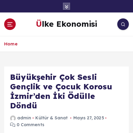
İ
ç
e
Ülke Ekonomisi
r
i
ğ
Home
e
a
t
l
a
Büyükşehir Çok Sesli
Gençlik ve Çocuk Korosu
İzmir’den İki Ödülle
Döndü
admin
Kültür & Sanat
Mayıs 27, 2025
0 Comments