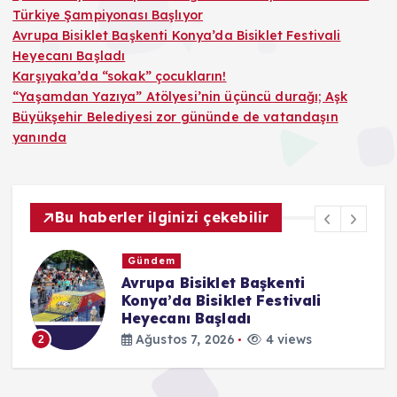
Türkiye Şampiyonası Başlıyor
Avrupa Bisiklet Başkenti Konya’da Bisiklet Festivali
Heyecanı Başladı
Karşıyaka’da “sokak” çocukların!
“Yaşamdan Yazıya” Atölyesi’nin üçüncü durağı; Aşk
Büyükşehir Belediyesi zor gününde de vatandaşın
yanında
Bu haberler ilginizi çekebilir
Gündem
Avrupa Bisiklet Başkenti
k
Konya’da Bisiklet Festivali
Heyecanı Başladı
Ağustos 7, 2026
4 views
2