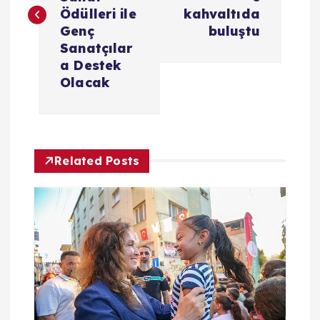
z
Ödülleri ile
kahvaltıda
ı
Genç
buluştu
Sanatçılar
g
a Destek
Olacak
e
z
Related Posts
i
n
m
e
s