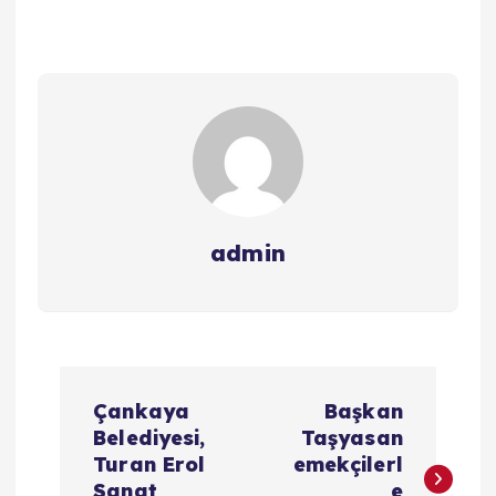
admin
Y
Çankaya
Başkan
a
Belediyesi,
Taşyasan
Turan Erol
emekçilerl
Sanat
e