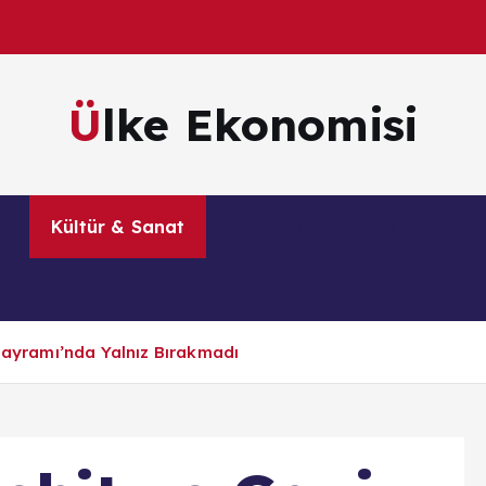
Ülke Ekonomisi
m
Kültür & Sanat
Magazin
Sağlık
Te
 Bayramı’nda Yalnız Bırakmadı