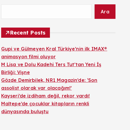
Ara
Recent Posts
Gupi ve Gülmeyen Kral Türkiye’nin ilk IMAX®
animasyon filmi oluyor
M Lisa ve Dolu Kadehi Ters Tut’tan Yeni İş
Birliği: Vişne
Gözde Demirbilek, NR1 Magazin’de: ‘Son
assolist olarak var olacağım!’
Kayseri’de izdiham değil, rekor vardı!
Maltepe’de çocuklar kitapların renkli
dünyasında buluştu