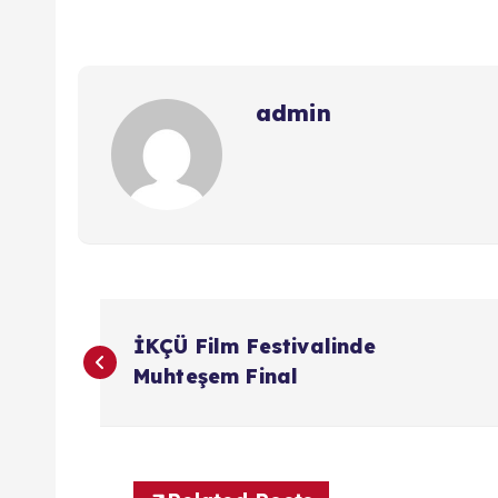
admin
Y
İKÇÜ Film Festivalinde
a
Muhteşem Final
z