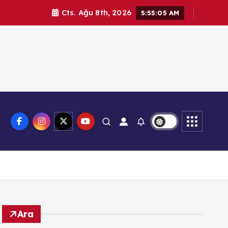
Cts. Ağu 8th, 2026
5:55:06 AM
knoloji
Ara