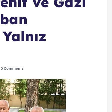
ehit ve Gazi
rban
Yalnız
0 Comments