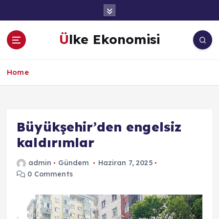
İ
ç
e
Ülke Ekonomisi
r
i
ğ
Home
e
a
t
l
a
Büyükşehir’den engelsiz
kaldırımlar
admin
Gündem
Haziran 7, 2025
0 Comments