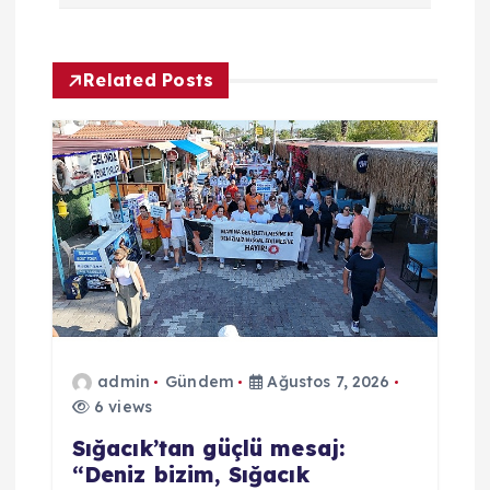
e
Related Posts
z
i
n
m
e
s
admin
Gündem
Ağustos 7, 2026
6 views
i
Sığacık’tan güçlü mesaj:
“Deniz bizim, Sığacık