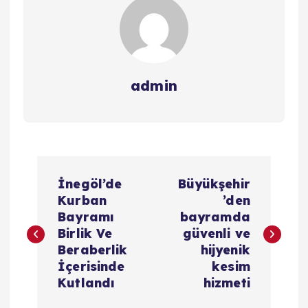
admin
Y
İnegöl’de
Büyükşehir
a
Kurban
’den
Bayramı
bayramda
z
Birlik Ve
güvenli ve
Beraberlik
hijyenik
ı
İçerisinde
kesim
Kutlandı
hizmeti
g