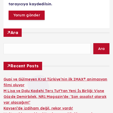
tarayıcıya kaydedilsin.
Ara
Ara
Recent Posts
Gupi ve Gülmeyen Kral Türkiye’nin ilk IMAX® animasyon
filmi oluyor
M Lisa ve Dolu Kadehi Ters Tut’tan Yeni İş Birliği: Vişne
Gözde Demirbilek, NR1 Magazin’de: ‘Son assolist olarak
var olacağım!’
Kayseri’de izdiham değil, rekor vardı!