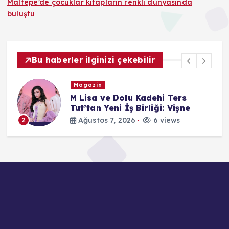
Maltepe’de çocuklar kitapların renkli dünyasında
buluştu
Bu haberler ilginizi çekebilir
Magazin
M Lisa ve Dolu Kadehi Ters
on
Tut’tan Yeni İş Birliği: Vişne
Ağustos 7, 2026
6 views
2