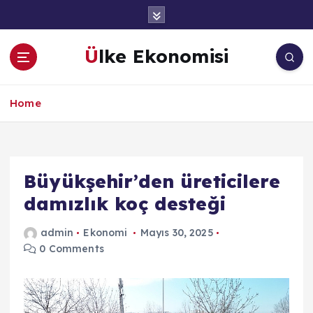
İ
ç
e
Ülke Ekonomisi
r
i
ğ
Home
e
a
t
l
a
Büyükşehir’den üreticilere
damızlık koç desteği
admin
Ekonomi
Mayıs 30, 2025
0 Comments