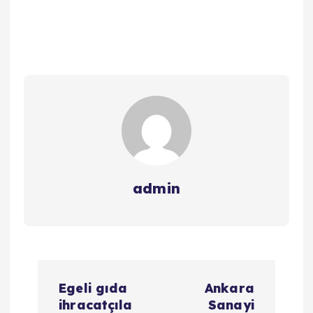
admin
Y
Egeli gıda
Ankara
a
ihracatçıla
Sanayi