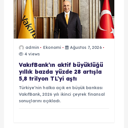
s
i
admin
Ekonomi
Ağustos 7, 2026
4 views
VakıfBank’ın aktif büyüklüğü
yıllık bazda yüzde 28 artışla
5,8 trilyon TL’yi aştı
Türkiye’nin halka açık en büyük bankası
VakıfBank, 2026 yılı ikinci çeyrek finansal
sonuçlarını açıkladı.