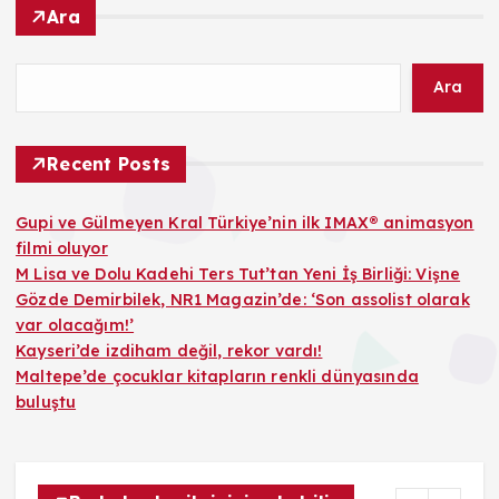
Ara
Ara
Recent Posts
Gupi ve Gülmeyen Kral Türkiye’nin ilk IMAX® animasyon
filmi oluyor
M Lisa ve Dolu Kadehi Ters Tut’tan Yeni İş Birliği: Vişne
Gözde Demirbilek, NR1 Magazin’de: ‘Son assolist olarak
var olacağım!’
Kayseri’de izdiham değil, rekor vardı!
Maltepe’de çocuklar kitapların renkli dünyasında
buluştu