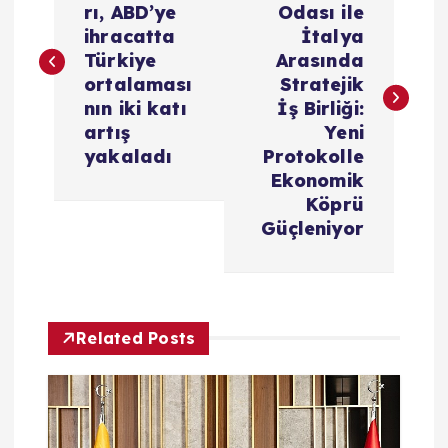
rı, ABD’ye
Odası ile
z
ihracatta
İtalya
Türkiye
Arasında
ı
ortalaması
Stratejik
nın iki katı
İş Birliği:
g
artış
Yeni
yakaladı
Protokolle
e
Ekonomik
Köprü
z
Güçleniyor
i
n
Related Posts
m
e