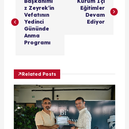
Başkanımı
Kurum İçi
a
z Zeyrek’in
Eğitimler
Vefatının
Devam
z
Yedinci
Ediyor
Gününde
ı
Anma
Programı
g
e
Related Posts
z
i
n
m