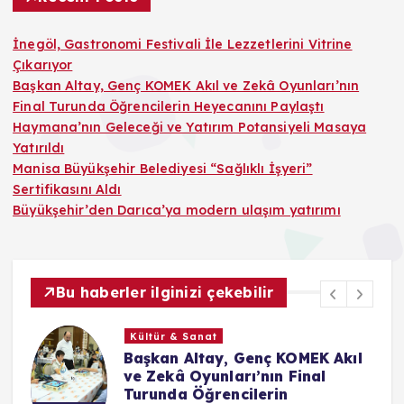
İnegöl, Gastronomi Festivali İle Lezzetlerini Vitrine
Çıkarıyor
Başkan Altay, Genç KOMEK Akıl ve Zekâ Oyunları’nın
Final Turunda Öğrencilerin Heyecanını Paylaştı
Haymana’nın Geleceği ve Yatırım Potansiyeli Masaya
Yatırıldı
Manisa Büyükşehir Belediyesi “Sağlıklı İşyeri”
Sertifikasını Aldı
Büyükşehir’den Darıca’ya modern ulaşım yatırımı
Bu haberler ilginizi çekebilir
Kültür & Sanat
le
Başkan Altay, Genç KOMEK Akıl
ve Zekâ Oyunları’nın Final
Turunda Öğrencilerin