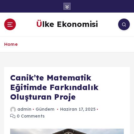
İ
ç
e
Ülke Ekonomisi
r
i
ğ
Home
e
a
t
l
a
Canik’te Matematik
Eğitimde Farkındalık
Oluşturan Proje
admin
Gündem
Haziran 17, 2025
0 Comments