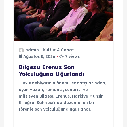
n
m
e
admin
Kültür & Sanat
s
Ağustos 8, 2026
7 views
i
Bilgesu Erenus Son
Yolculuğuna Uğurlandı
Türk edebiyatının önemli sanatçılarından,
oyun yazarı, romancı, senarist ve
müzisyen Bilgesu Erenus, Harbiye Muhsin
Ertuğrul Sahnesi’nde düzenlenen bir
törenle son yolculuğuna uğurlandı.