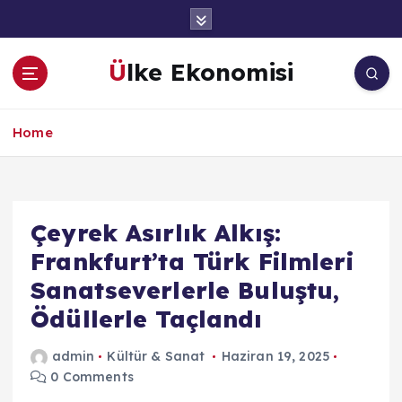
İ
ç
e
Ülke Ekonomisi
r
i
ğ
Home
e
a
t
l
a
Çeyrek Asırlık Alkış:
Frankfurt’ta Türk Filmleri
Sanatseverlerle Buluştu,
Ödüllerle Taçlandı
admin
Kültür & Sanat
Haziran 19, 2025
0 Comments