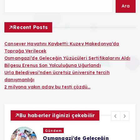
Ara
Recent Posts
Cansever Hayatını Kaybetti: Kuzey Makedonya’da
Toprağa Verilecek
Osmangazi’de Geleceğin Yüzücüleri Sertifikalarını Aldı
Bilgesu Erenus Son Yolculuğuna Uğurlandı
Urla Belediyesi’nden ücretsiz üniversite tercih
danışmanlığı
2 milyona yakın aday bu testi çözdü…
Bu haberler ilginizi çekebilir
Kültür & Sanat
Bilgesu Erenus Son Yolculuğuna