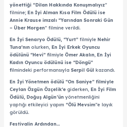
yönettiği “Dilan Hakkında Konuşmalıyız
”
filmine;
En İyi Alman Kısa Film Ödülü ise
Annie Krause imzalı “Yarından Sonraki Gün
– Über Morgen
” filmine verildi.
En İyi Senaryo Ödülü, “Yurt”
filmiyle
Nehir
Tuna’nın
olurken,
En İyi Erkek Oyuncu
ödülünü “Hevi” f
ilmiyle
Ömer Akalın
,
En İyi
Kadın Oyuncu ödülünü ise “Döngü”
f
ilmindeki
performansıyla
Serpil Gül
kazandı.
En İyi Yönetmen ödülü “On Saniye” filmiyle
Ceylan Özgün Özçelik’e
giderken,
En İyi Film
Ödülü, Doğuş Algün’ün
yönetmenliğini
yaptığı etkileyici yapım
“Ölü Mevsim
”e layık
görüldü.
Festivalin Ardından…