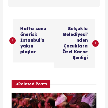
Y
Hafta sonu
Selçuklu
a
önerisi:
Belediyesi’
İstanbul’a
nden
z
yakın
Çocuklara
plajlar
Özel Karne
ı
Şenliği
g
e
Related Posts
z
i