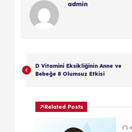
admin
Y
D Vitamini Eksikliğinin Anne ve
a
Bebeğe 8 Olumsuz Etkisi
z
ı
Related Posts
g