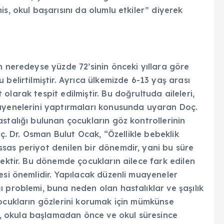
s, okul başarısını da olumlu etkiler” diyerek
n neredeyse yüzde 72’sinin önceki yıllara göre
belirtilmiştir. Ayrıca ülkemizde 6-13 yaş arası
larak tespit edilmiştir. Bu doğrultuda aileleri,
uayenelerini yaptırmaları konusunda uyaran Doç.
stalığı bulunan çocukların göz kontrollerinin
oç. Dr. Osman Bulut Ocak, “Özellikle bebeklik
sas periyot denilen bir dönemdir, yani bu süre
sektir. Bu dönemde çocukların ailece fark edilen
esi önemlidir. Yapılacak düzenli muayeneler
 problemi, buna neden olan hastalıklar ve şaşılık
çocukların gözlerini korumak için mümkünse
 okula başlamadan önce ve okul süresince