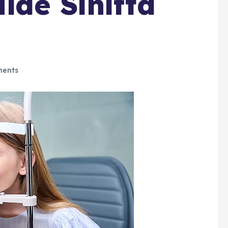
lde Sınıfta
ents