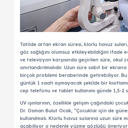
Tatilde artan ekran süresi, klorlu havuz suları, 
göz sağlığını olumsuz etkileyebildiğini ifade 
ve televizyon karşısında geçirilen süre, okul 
sınırlandırılmalıdır. Uzun süre sabit bir ekran
birçok problemi beraberinde getirebiliyor. B
günlük 1 saati aşmayacak şekilde bir kısıtlama 
cep telefonu ve tablet kullanımı günde 1,5-2 
UV ışınlarının, özellikle gelişim çağındaki çocu
Dr. Osman Bulut Ocak, “Çocuklar için de güneş
kullanılmalı. Klorlu havuz sularına uzun süre 
açabiliyor o nedenle yüzme gözlüğü öneriyoruz.