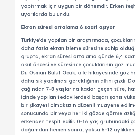
yaptırmak için uygun bir dönemdir. Erken teşhi
uyarılarda bulundu.
Ekran süresi ortalama 6 saati aşıyor
Türkiye’de yapılan bir araştırmada, çocukları
daha fazla ekran izleme süresine sahip olduğu 
grupta, ekran süresi ortalama günde 6,4 saat o
okul öncesi ve süresince çocuklarının göz m
Dr. Osman Bulut Ocak, aile hikayesinde göz ha
daha sık yapılması gerektiğinin altını çizdi. D
çağından 7-8 yaşlarına kadar geçen süre, has
içinde yapılan tedavilerdeki başarı şansı yük
bir şikayeti olmaksızın düzenli muayene edilm
sonucunda bir veya her iki gözde görme azlığı
erkenden tespit edilir. 0-16 yaş grubundaki 
doğumdan hemen sonra, yoksa 6-12 aylıkken,