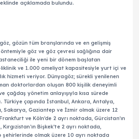
 şeklinde açıklamada bulundu.
öz, gözün tüm branşlarında ve en gelişmiş
yöntemiyle göz ve göz çevresi sağlığına dair
staneciliği ile yeni bir dönem başlatan
linik ve 1.000 ameliyat kapasitesiyle yurt içi ve
lık hizmeti veriyor. Dünyagöz; sürekli yenilenen
uzman doktorlardan oluşan 800 kişilik deneyimli
ve çağdaş yönetim anlayışıyla kısa sürede
ı. Türkiye çapında İstanbul, Ankara, Antalya,
a, Sakarya, Gaziantep ve İzmir olmak üzere 12
 Frankfurt ve Köln’de 2 ayrı noktada, Gürcistan’ın
, Kırgızistan’ın Bişkek’te 2 ayrı noktada,
o şehirlerinde olmak üzere 10 ayrı noktada