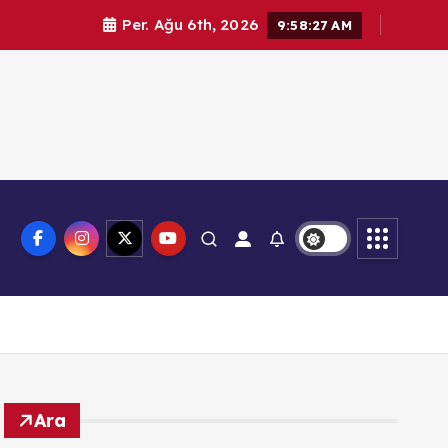
Per. Ağu 6th, 2026
9:58:28 AM
knoloji
Ara