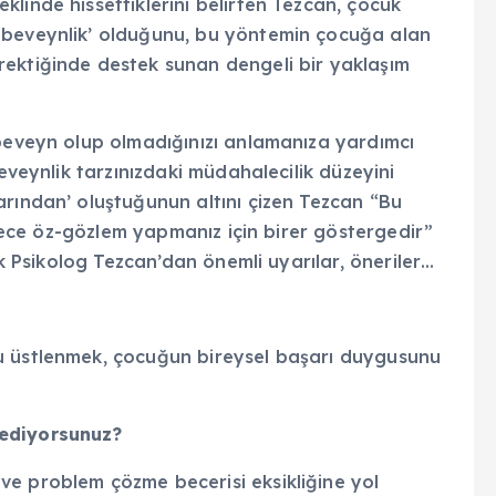
linde hissettiklerini belirten Tezcan, çocuk
Ebeveynlik’ olduğunu, bu yöntemin çocuğa alan
rektiğinde destek sunan dengeli bir yaklaşım
ebeveyn olup olmadığınızı anlamanıza yardımcı
beveynlik tarzınızdaki müdahalecilik düzeyini
arından’ oluştuğunun altını çizen Tezcan “Bu
sadece öz-gözlem yapmanız için birer göstergedir”
nik Psikolog Tezcan’dan önemli uyarılar, öneriler…
u üstlenmek, çocuğun bireysel başarı duygusunu
i ediyorsunuz?
e problem çözme becerisi eksikliğine yol