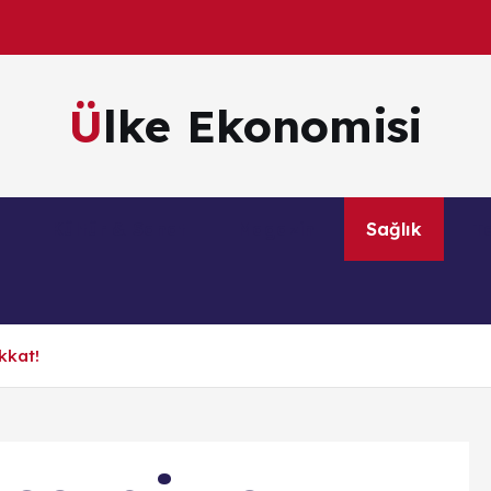
Ülke Ekonomisi
m
Kültür & Sanat
Magazin
Sağlık
Te
kkat!