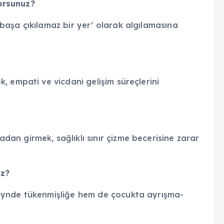
ıyorsunuz?
aşa çıkılamaz bir yer’ olarak algılamasına
 empati ve vicdani gelişim süreçlerini
z?
n girmek, sağlıklı sınır çizme becerisine zarar
iz?
eynde tükenmişliğe hem de çocukta ayrışma-