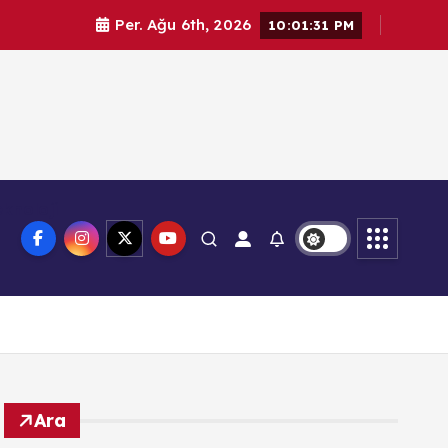
Per. Ağu 6th, 2026
10:01:32 PM
knoloji
Ara