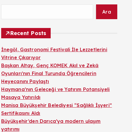
Ara
Recent Posts
İnegöl, Gastronomi Festivali İle Lezzetlerini
Vitrine Çıkarıyor
Başkan Altay, Genç KOMEK Akıl ve Zekâ
Oyunları’nın Final Turunda Öğrencilerin
Heyecanını Paylaştı
Haymana’nın Geleceği ve Yatırım Potansiyeli
Masaya Yatırıldı
Manisa Büyükşehir Belediyesi “Sağlıklı İşyeri”
Sertifikasını Aldı
Büyükşehir’den Darıca’ya modern ulaşım
yatırımı