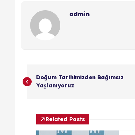
admin
Y
Doğum Tarihimizden Bağımsız
a
Yaşlanıyoruz
z
ı
Related Posts