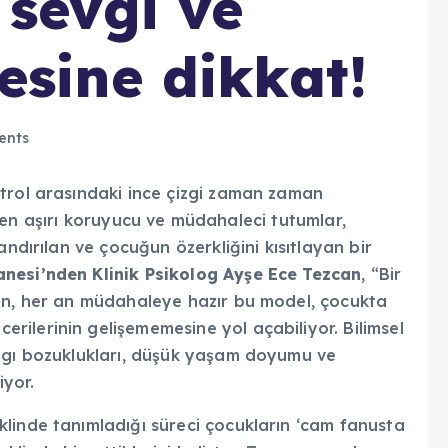
 sevgi ve
esine dikkat!
ents
trol arasındaki ince çizgi zaman zaman
ilenen aşırı koruyucu ve müdahaleci tutumlar,
andırılan ve çocuğun özerkliğini kısıtlayan bir
nesi’nden Klinik Psikolog Ayşe Ece Tezcan
, “Bir
nen, her an müdahaleye hazır bu model, çocukta
ilerinin gelişememesine yol açabiliyor. Bilimsel
aygı bozuklukları, düşük yaşam doyumu ve
iyor.
linde tanımladığı süreci çocukların ‘cam fanusta