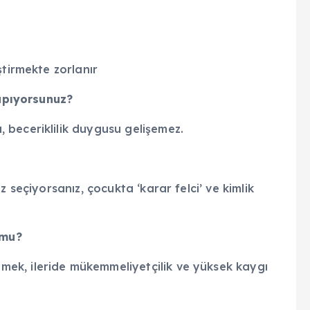
ştirmekte zorlanır
yapıyorsunuz?
 beceriklilik duygusu gelişemez.
 seçiyorsanız, çocukta ‘karar felci’ ve kimlik
r mu?
ek, ileride mükemmeliyetçilik ve yüksek kaygı