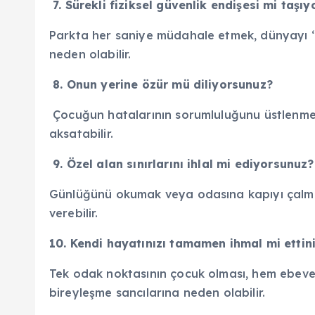
7. Sürekli fiziksel güvenlik endişesi mi taş
Parkta her saniye müdahale etmek, dünyayı ‘b
neden olabilir.
8. Onun yerine özür mü diliyorsunuz?
Çocuğun hatalarının sorumluluğunu üstlenmek,
aksatabilir.
9. Özel alan sınırlarını ihlal mi ediyorsunu
Günlüğünü okumak veya odasına kapıyı çalmada
verebilir.
10. Kendi hayatınızı tamamen ihmal mi ettin
Tek odak noktasının çocuk olması, hem ebev
bireyleşme sancılarına neden olabilir.