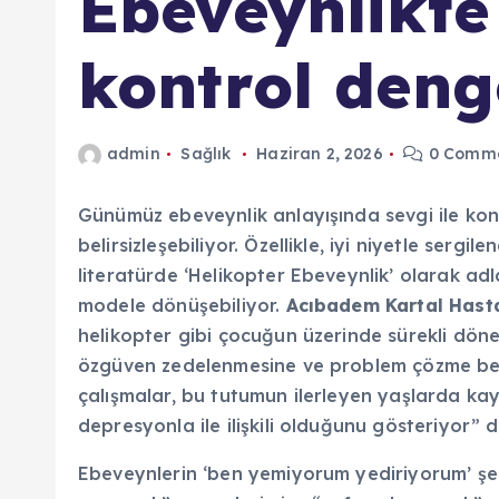
Ebeveynlikte
kontrol deng
admin
Sağlık
Haziran 2, 2026
0 Comm
Günümüz ebeveynlik anlayışında sevgi ile kon
belirsizleşebiliyor. Özellikle, iyi niyetle serg
literatürde ‘Helikopter Ebeveynlik’ olarak adl
modele dönüşebiliyor.
Acıbadem Kartal Hasta
helikopter gibi çocuğun üzerinde sürekli dö
özgüven zedelenmesine ve problem çözme becer
çalışmalar, bu tutumun ilerleyen yaşlarda k
depresyonla ile ilişkili olduğunu gösteriyor” d
Ebeveynlerin ‘ben yemiyorum yediriyorum’ şek