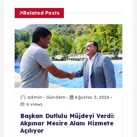
z
Related Posts
i
n
m
e
s
admin
Gündem
Ağustos 5, 2026
i
6 views
Başkan Dutlulu Müjdeyi Verdi:
Akpınar Mesire Alanı Hizmete
Açılıyor