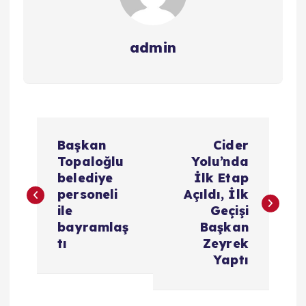
admin
Y
Başkan
Cider
a
Topaloğlu
Yolu’nda
belediye
İlk Etap
z
personeli
Açıldı, İlk
ile
Geçişi
ı
bayramlaş
Başkan
tı
Zeyrek
g
Yaptı
e