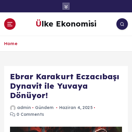
İ
ç
e
Ülke Ekonomisi
r
i
ğ
Home
e
a
t
l
a
Ebrar Karakurt Eczacıbaşı
Dynavit ile Yuvaya
Dönüyor!
admin
Gündem
Haziran 4, 2025
0 Comments