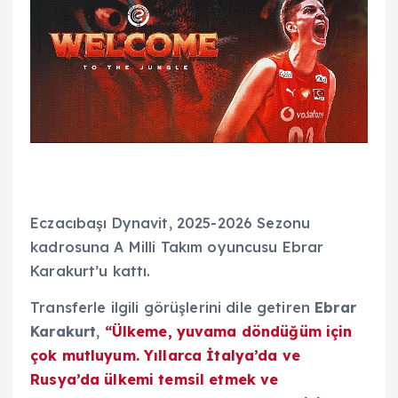
Eczacıbaşı Dynavit, 2025-2026 Sezonu
kadrosuna A Milli Takım oyuncusu Ebrar
Karakurt’u kattı.
Transferle ilgili görüşlerini dile getiren
Ebrar
Karakurt
,
“Ülkeme, yuvama döndüğüm için
çok mutluyum. Yıllarca İtalya’da ve
Rusya’da ülkemi temsil etmek ve