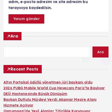
adım, e-posta adresim ve site adresim bu
tarayıcıya kaydedilsin.
Ara
Ara
Recent Posts
Altın Portakal ödüllü yönetmen jüri başkanı oldu
2026 PUBG Mobile World Cup Heyecanı Paris’te Başlıyor
DEÜ Hastanesinde Büyük Dönüşüm
Başkan Dutlulu Müjdeyi Verdi: Akpınar Mesire Alanı
Hizmete Açılıyor
Osmangazi’de Yeşil Alanlar Titizlikle Korunuyor