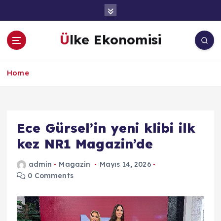
İ
ç
e
Ülke Ekonomisi
r
i
ğ
Home
e
a
t
l
a
Ece Gürsel’in yeni klibi ilk
kez NR1 Magazin’de
admin
Magazin
Mayıs 14, 2026
0 Comments