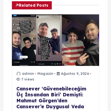
e
Related Posts
z
i
n
m
e
admin
Magazin
Ağustos 9, 2026
s
7 views
i
Cansever ‘Güvenebileceğim
Üç İnsandan Biri’ Demişti:
Mahmut Görgen’den
Cansever’e Duygusal Veda