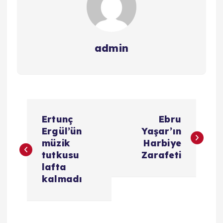
admin
Y
Ertunç
Ebru
a
Ergül’ün
Yaşar’ın
müzik
Harbiye
z
tutkusu
Zarafeti
lafta
ı
kalmadı
g