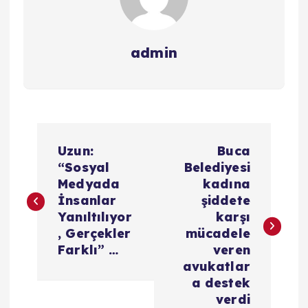
admin
Y
Uzun:
Buca
a
“Sosyal
Belediyesi
Medyada
kadına
z
İnsanlar
şiddete
Yanıltılıyor
karşı
ı
, Gerçekler
mücadele
Farklı” …
veren
g
avukatlar
a destek
e
verdi