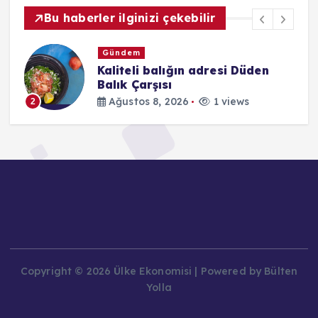
Bu haberler ilginizi çekebilir
Gündem
Kaliteli balığın adresi Düden
Balık Çarşısı
Ağustos 8, 2026
1 views
2
Copyright © 2026 Ülke Ekonomisi | Powered by Bülten
Yolla