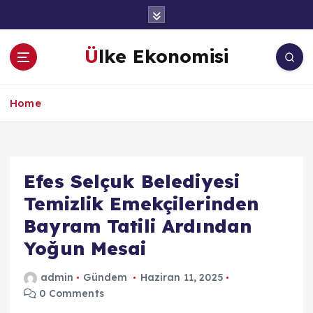
İ
ç
e
Ülke Ekonomisi
r
i
ğ
Home
e
a
t
l
a
Efes Selçuk Belediyesi
Temizlik Emekçilerinden
Bayram Tatili Ardından
Yoğun Mesai
admin
Gündem
Haziran 11, 2025
0 Comments