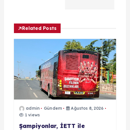
z
i
Related Posts
n
m
e
s
i
admin
Gündem
Ağustos 8, 2026
1 views
Şampiyonlar, İETT ile