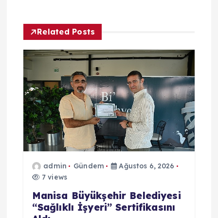
g
e
Related Posts
z
i
n
m
e
admin
Gündem
Ağustos 6, 2026
s
7 views
i
Manisa Büyükşehir Belediyesi
“Sağlıklı İşyeri” Sertifikasını