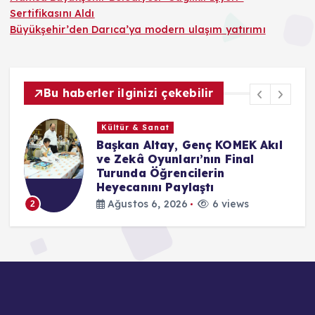
Sertifikasını Aldı
Büyükşehir’den Darıca’ya modern ulaşım yatırımı
Bu haberler ilginizi çekebilir
Kültür & Sanat
le
Başkan Altay, Genç KOMEK Akıl
ve Zekâ Oyunları’nın Final
Turunda Öğrencilerin
Heyecanını Paylaştı
Ağustos 6, 2026
6 views
2