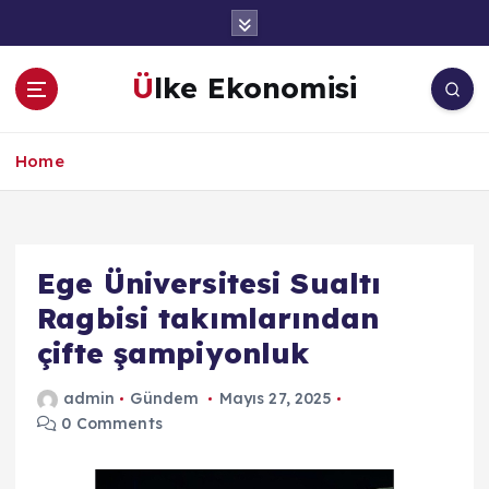
İ
ç
e
Ülke Ekonomisi
r
i
ğ
Home
e
a
t
l
a
Ege Üniversitesi Sualtı
Ragbisi takımlarından
çifte şampiyonluk
admin
Gündem
Mayıs 27, 2025
0 Comments