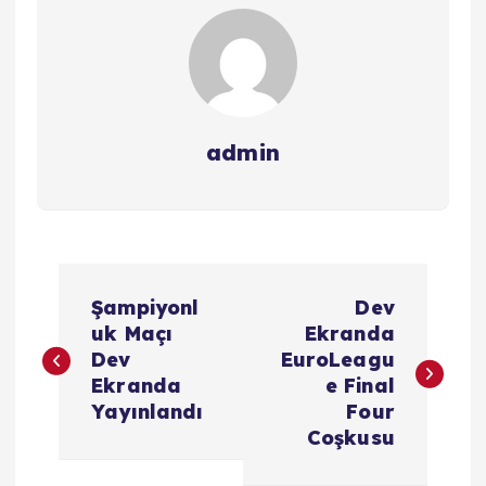
admin
Y
Şampiyonl
Dev
a
uk Maçı
Ekranda
Dev
EuroLeagu
z
Ekranda
e Final
Yayınlandı
Four
ı
Coşkusu