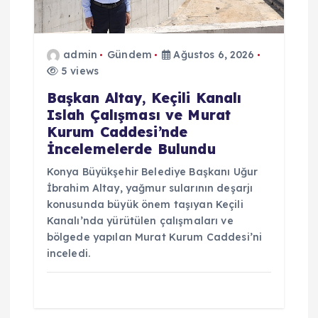
m
e
admin
Gündem
Ağustos 6, 2026
5 views
s
Başkan Altay, Keçili Kanalı
i
Islah Çalışması ve Murat
Kurum Caddesi’nde
İncelemelerde Bulundu
Konya Büyükşehir Belediye Başkanı Uğur
İbrahim Altay, yağmur sularının deşarjı
konusunda büyük önem taşıyan Keçili
Kanalı’nda yürütülen çalışmaları ve
bölgede yapılan Murat Kurum Caddesi’ni
inceledi.