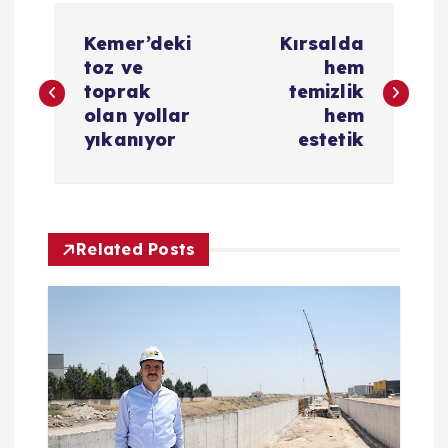
Y
Kemer’deki
Kırsalda
a
toz ve
hem
toprak
temizlik
z
olan yollar
hem
yıkanıyor
estetik
ı
g
Related Posts
e
z
i
n