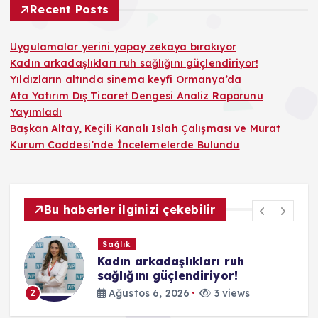
Recent Posts
Uygulamalar yerini yapay zekaya bırakıyor
Kadın arkadaşlıkları ruh sağlığını güçlendiriyor!
Yıldızların altında sinema keyfi Ormanya’da
Ata Yatırım Dış Ticaret Dengesi Analiz Raporunu
Yayımladı
Başkan Altay, Keçili Kanalı Islah Çalışması ve Murat
Kurum Caddesi’nde İncelemelerde Bulundu
Bu haberler ilginizi çekebilir
Kültür & Sanat
 ruh
Yıldızların altında sinema
yor!
Ormanya’da
 views
Ağustos 6, 2026
5 view
3