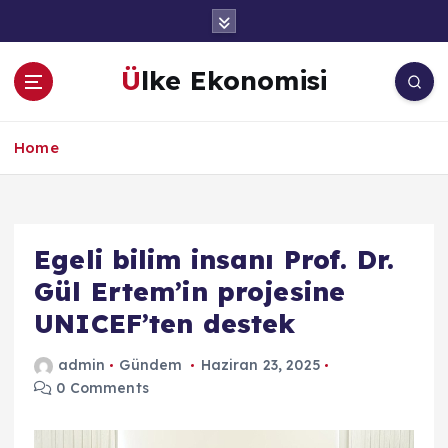
İ
ç
e
Ülke Ekonomisi
r
i
ğ
Home
e
a
t
l
a
Egeli bilim insanı Prof. Dr.
Gül Ertem’in projesine
UNICEF’ten destek
admin
Gündem
Haziran 23, 2025
0 Comments