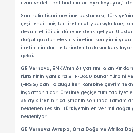
uzun vadeli taahhüdünü ortaya koyuyor,” de
Santralin ticari üretime başlaması, Türkiye’nin
çeşitlendirilmiş bir üretim altyapısıyla karşı
devam ettiği bir döneme denk geliyor. Uluslara
doğal gazdan elektrik üretimi son yirmi yılda
üretiminin dörtte birinden fazlasını karşılayar
geldi.
GE Vernova, ENKA’nın öz yatırımı olan Kırklare
türbininin yanı sıra STF-D650 buhar türbini ve
(HRSG) dahil olduğu ileri kombine çevrim tekno
inşaattan ticari üretime geçişe tüm faaliyetle
36 ay süren bir çalışmanın sonunda tamamland
beklenen tesisin, Türkiye’nin en verimli doğal
bekleniyor.
GE Vernova Avrupa, Orta Doğu ve Afrika Doğ