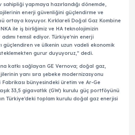
 ev sahipliği yapmaya hazırlandığı dönemde,
ojilerinin enerji güvenliğini güçlendirme ve
ünü ortaya koyuyor. Kırklareli Doğal Gaz Kombine
NKA ile iş birliğimiz ve HA teknolojimizin
adımı temsil ediyor. Türkiye’nin enerji
 güçlendiren ve ülkenin uzun vadeli ekonomik
esteklemekten gurur duyuyoruz,” dedi.
pısına katkı sağlayan GE Vernova; doğal gaz,
ojilerinin yanı sıra şebeke modernizasyonu
i Fabrikası bünyesindeki üretim ve Ar-Ge
laşık 33,5 gigavatlık (GW) kurulu güç portföyünü
nın Türkiye’deki toplam kurulu doğal gaz enerjisi