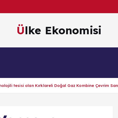
Ülke Ekonomisi
m
Kültür & Sanat
Magazin
Sağlık
Te
olojili tesisi olan Kırklareli Doğal Gaz Kombine Çevrim San