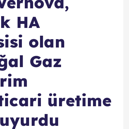
Vernova,
lk HA
sisi olan
oğal Gaz
rim
ticari üretime
duyurdu