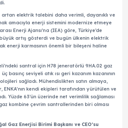
di.
 artan elektrik talebini daha verimli, dayanıklı ve
lamak amacıyla enerji sistemini modernize etmeye
rası Enerji Ajansı’na (IEA) göre, Türkiye’de
 büyük artış gösterdi ve bugün ülkenin elektrik
ak enerji karmasının önemli bir bileşeni haline
li’ndeki santral için H78 jeneratörlü 9HA.02 gaz
 üç basınç seviyeli atık ısı geri kazanım kazanının
lojileri sağladı. Mühendislikten satın almaya,
r, ENKA’nın kendi ekipleri tarafından yürütülen ve
ı. Yüzde 63’ün üzerinde net verimlilik sağlaması
 gaz kombine çevrim santrallerinden biri olması
al Gaz Enerjisi Birimi Başkanı ve CEO’su