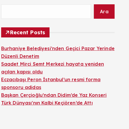
Ara
Recent Posts
Burhaniye Belediyesi’nden Geçici Pazar Yerinde
Düzenli Denetim
Saadet Mirci Semt Merkezi hayata yeniden
açılan kapısı oldu
Eczacıbaşı Peron İstanbul’un resmi forma
sponsoru adidas
Başkan Çerçioğlu’ndan Didim’de Yaz Konseri
Türk Dünyası’nın Kalbi Keçiören’de Attı