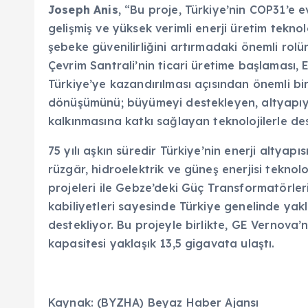
Joseph Anis
, “Bu proje, Türkiye’nin COP31’e
gelişmiş ve yüksek verimli enerji üretim teknol
şebeke güvenilirliğini artırmadaki önemli rol
Çevrim Santrali’nin ticari üretime başlaması, E
Türkiye’ye kazandırılması açısından önemli bir 
dönüşümünü; büyümeyi destekleyen, altyapıyı
kalkınmasına katkı sağlayan teknolojilerle d
75 yılı aşkın süredir Türkiye’nin enerji altya
rüzgâr, hidroelektrik ve güneş enerjisi teknol
projeleri ile Gebze’deki Güç Transformatörler
kabiliyetleri sayesinde Türkiye genelinde yak
destekliyor. Bu projeyle birlikte, GE Vernova’
kapasitesi yaklaşık 13,5 gigavata ulaştı.
Kaynak: (BYZHA) Beyaz Haber Ajansı