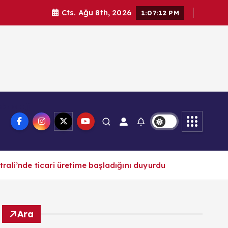
Cts. Ağu 8th, 2026
1:07:13 PM
knoloji
trali’nde ticari üretime başladığını duyurdu
Ara