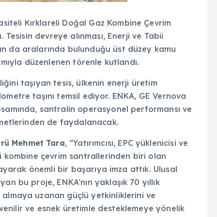
iteli Kırklareli Doğal Gaz Kombine Çevrim
. Tesisin devreye alınması, Enerji ve Tabii
’ın da aralarında bulunduğu üst düzey kamu
tılımıyla düzenlenen törenle kutlandı.
liğini taşıyan tesis, ülkenin enerji üretim
lometre taşını temsil ediyor. ENKA, GE Vernova
apsamında, santralin operasyonel performansı ve
izmetlerinden de faydalanacak.
ürü Mehmet Tara
, “Yatırımcısı, EPC yüklenicisi ve
i kombine çevrim santrallerinden biri olan
layarak önemli bir başarıya imza attık. Ulusal
yan bu proje, ENKA’nın yaklaşık 70 yıllık
 almaya uzanan güçlü yetkinliklerini ve
güvenilir ve esnek üretimle desteklemeye yönelik