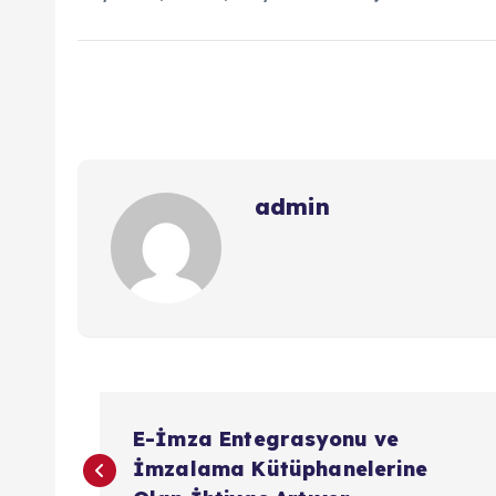
admin
Y
E-İmza Entegrasyonu ve
a
İmzalama Kütüphanelerine