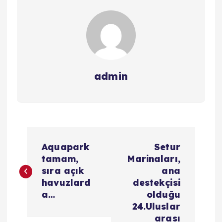
admin
Y
Aquapark
Setur
a
tamam,
Marinaları,
sıra açık
ana
z
havuzlard
destekçisi
a…
olduğu
ı
24.Uluslar
arası