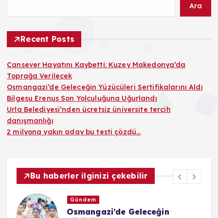
Ara
Recent Posts
Cansever Hayatını Kaybetti: Kuzey Makedonya’da
Toprağa Verilecek
Osmangazi’de Geleceğin Yüzücüleri Sertifikalarını Aldı
Bilgesu Erenus Son Yolculuğuna Uğurlandı
Urla Belediyesi’nden ücretsiz üniversite tercih
danışmanlığı
2 milyona yakın aday bu testi çözdü…
Bu haberler ilginizi çekebilir
Gündem
Kü
Osmangazi’de Geleceğin
Bi