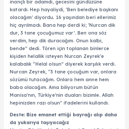
inançlı bir adamdı, gecesini gündüzüne
katardı. Hep hayaliydi, ‘Ben belediye başkanı
olacağım’ diyordu. 16 yaşından beri ellerimiz
hiç ayrılmadı. Bana hep derdi ki; ‘Nurcan dik
dur, 3 tane çocuğumuz var’. Ben ona söz
verdim, hep dik duracağım. Onun kalbi,
bende” dedi. Tören için toplanan binlerce
kişiden helallik isteyen Nurcan Zeyrek’e
kalabalık “Helal olsun” diyerek karşılık verdi.
Nurcan Zeyrek, “3 tane çocuğum var, onlara
sözümü tutacağım. Onlara hem anne hem
baba olacağım. Ama biliyorum bütün
Manisa’nın, Türkiye’nin duaları bizimle. Allah
hepinizden razı olsun” ifadelerini kullandı.
Deste: Bize emanet ettiği bayrağı alıp daha
da yukarıya taşıyacağız