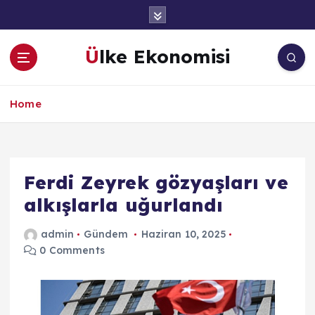
İ
ç
e
Ülke Ekonomisi
r
i
ğ
Home
e
a
t
l
a
Ferdi Zeyrek gözyaşları ve
alkışlarla uğurlandı
admin
Gündem
Haziran 10, 2025
0 Comments