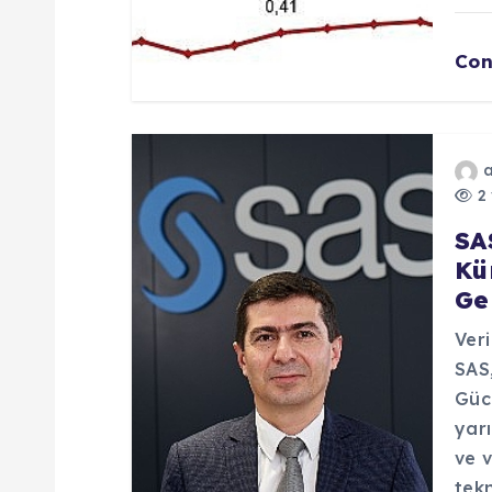
s
Con
i
2 
SA
Kü
Ge
Veri
SAS
Gücü
yarı
ve v
tekn