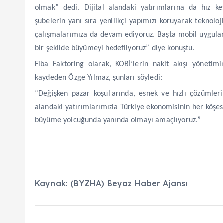
olmak” dedi. Dijital alandaki yatırımlarına da hız k
şubelerin yanı sıra yenilikçi yapımızı koruyarak teknoloj
çalışmalarımıza da devam ediyoruz. Başta mobil uygulam
bir şekilde büyümeyi hedefliyoruz” diye konuştu.
Fiba Faktoring olarak, KOBİ’lerin nakit akışı yöneti
kaydeden Özge Yılmaz, şunları söyledi:
“Değişken pazar koşullarında, esnek ve hızlı çözümlerim
alandaki yatırımlarımızla Türkiye ekonomisinin her köşe
büyüme yolcuğunda yanında olmayı amaçlıyoruz.”
Kaynak: (BYZHA) Beyaz Haber Ajansı