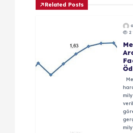
ı
Related Posts
g
2 
e
Me
Ar
z
Fa
Öd
i
Mer
n
har
mil
m
veri
göre
ger
e
mily