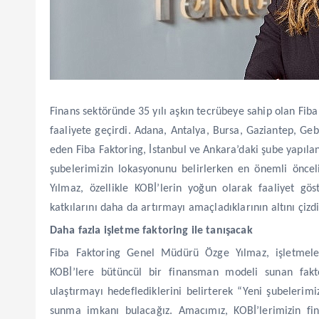
Finans sektöründe 35 yılı aşkın tecrübeye sahip olan Fiba
faaliyete geçirdi. Adana, Antalya, Bursa, Gaziantep, G
eden Fiba Faktoring, İstanbul ve Ankara’daki şube yapılan
şubelerimizin lokasyonunu belirlerken en önemli öncel
Yılmaz, özellikle KOBİ’lerin yoğun olarak faaliyet gö
katkılarını daha da artırmayı amaçladıklarının altını çizdi
Daha fazla işletme faktoring ile tanışacak
Fiba Faktoring Genel Müdürü Özge Yılmaz, işletmeler
KOBİ’lere bütüncül bir finansman modeli sunan fakto
ulaştırmayı hedeflediklerini belirterek “Yeni şubelerim
sunma imkanı bulacağız. Amacımız, KOBİ’lerimizin fi