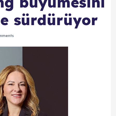
ng büyümesini
ile sürdürüyor
mments