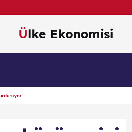
Ülke Ekonomisi
m
Kültür & Sanat
Magazin
Sağlık
Te
sürdürüyor