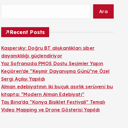
Ara
Recent Posts
Kaspersky: Doğru BT alışkanlıkları siber
dayanıklılığı güçlendiriyor
Yaz Sofranızda PMOS Dostu Seçimler Yapın
Keçiören’de “Keşmir Dayanışma Günü”ne Özel
Sergi Açılışı Yapıldı
Alman edebiyatının iki buçuk asırlık serüveni bu
kitapta: “Modern Alman Edebiyatı”
Taş Bina’da “Konya Bisiklet Festivali” Temalı
Video Mapping ve Drone Gösterisi Yapıldı