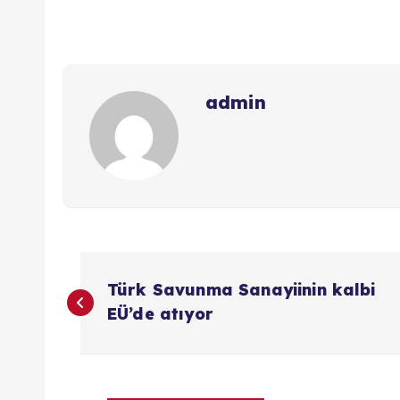
admin
Y
Türk Savunma Sanayiinin kalbi
a
EÜ’de atıyor
z