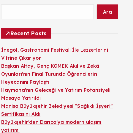
Ara
Recent Posts
İnegöl, Gastronomi Festivali İle Lezzetlerini
Vitrine Çıkarıyor
Başkan Altay, Genç KOMEK Akıl ve Zekâ
Oyunları’nın Final Turunda Öğrencilerin
Heyecanını Paylaştı
Haymana’nın Geleceği ve Yatırım Potansiyeli
Masaya Yatırıldı
Manisa Büyükşehir Belediyesi “Sağlıklı İşyeri”
Sertifikasını Aldı
Büyükşehir’den Darıca’ya modern ulaşım
yatırımı