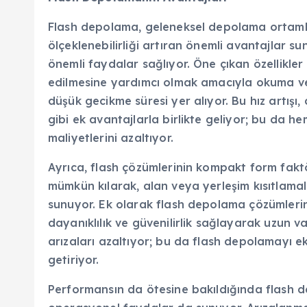
Flash depolama, geleneksel depolama ortamlar
ölçeklenebilirliği artıran önemli avantajlar sun
önemli faydalar sağlıyor. Öne çıkan özellikle
edilmesine yardımcı olmak amacıyla okuma ve 
düşük gecikme süresi yer alıyor. Bu hız artışı,
gibi ek avantajlarla birlikte geliyor; bu da h
maliyetlerini azaltıyor.
Ayrıca, flash çözümlerinin kompakt form fak
mümkün kılarak, alan veya yerleşim kısıtlamala
sunuyor. Ek olarak flash depolama çözümleri
dayanıklılık ve güvenilirlik sağlayarak uzun v
arızaları azaltıyor; bu da flash depolamayı e
getiriyor.
Performansın da ötesine bakıldığında flash de