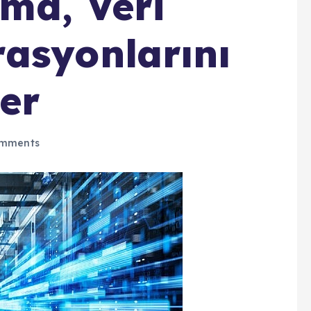
ma, Veri
asyonlarını
ler
mments