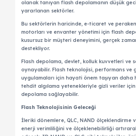
olanak tanıyan flash depolamanın düşük gecik
yararlanan sektörler.
Bu sektörlerin haricinde, e-ticaret ve perakende
motorları ve envanter yönetimi için flash dep
kusursuz bir müşteri deneyimini, gerçek zamanl
destekliyor.
Flash depolama, devlet, kolluk kuvvetleri ve s
oynayabilir. Flash teknolojisi, performans ve
uygulamaları için hayati önem taşıyan daha hı
tehdit algılama yetenekleriyle gizli veriler iç
depolama sağlayabilir.
Flash Teknolojisinin Geleceği
İleriki dönemlere, QLC, NAND ölçeklendirme ve
enerji verimliliğini ve ölçeklenebilirliği artı