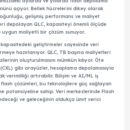
nümüzdeki aylarda ve yıllarda flash depolama
ünü açıyor. Bellek hücrelerini dikey olarak
oğunluğu, gelişmiş performans ve maliyet
veri depolayan QLC, kapasiteyi önemli ölçüde
a uygun maliyetli bir çözüm sunuyor.
kapasitedeki geliştirmeler sayesinde veri
irmeye hazırlanıyor. QLC, TB başına maliyetleri
erinin oluşturulmasını mümkün kılıyor. Öte
(CXL) gibi arayüzler, hesaplama depolamasıyla
 verimliliği artırabilir. Bilişim ve AI/ML iş
i flash çözümleri, bu teknolojilere güç sağlayan
me potansiyeline sahip. Veri merkezlerinde Flash
ceği ve geleceğinin oldukça ümit verici