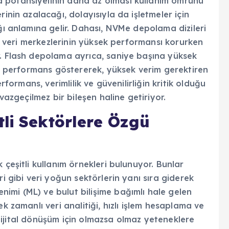
 potansiyelinin daha az olması kullanım ömrünü
inin azalacağı, dolayısıyla da işletmeler için
ağı anlamına gelir. Dahası, NVMe depolama dizileri
ği, veri merkezlerinin yüksek performansı korurken
r. Flash depolama ayrıca, saniye başına yüksek
tün performans göstererek, yüksek verim gerektiren
erformans, verimlilik ve güvenilirliğin kritik olduğu
 vazgeçilmez bir bileşen haline getiriyor.
li Sektörlere Özgü
 çeşitli kullanım örnekleri bulunuyor. Bunlar
ri gibi veri yoğun sektörlerin yanı sıra giderek
imi (ML) ve bulut bilişime bağımlı hale gelen
k zamanlı veri analitiği, hızlı işlem hesaplama ve
ve dijital dönüşüm için olmazsa olmaz yeteneklere