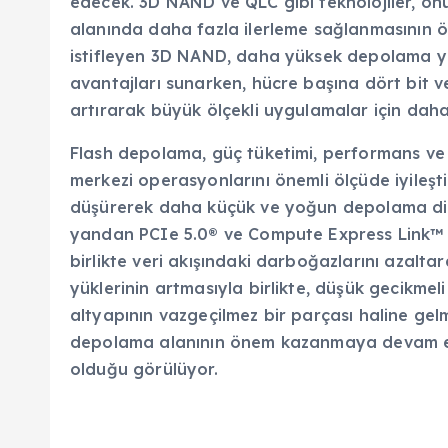
edecek. 3D NAND ve QLC gibi teknolojiler, ö
alanında daha fazla ilerleme sağlanmasının ön
istifleyen 3D NAND, daha yüksek depolama y
avantajları sunarken, hücre başına dört bit 
artırarak büyük ölçekli uygulamalar için dah
Flash depolama, güç tüketimi, performans ve 
merkezi operasyonlarını önemli ölçüde iyileşt
düşürerek daha küçük ve yoğun depolama dizil
yandan PCIe 5.0® ve Compute Express Link™ 
birlikte veri akışındaki darboğazlarını azaltarak
yüklerinin artmasıyla birlikte, düşük gecikmel
altyapının vazgeçilmez bir parçası haline gel
depolama alanının önem kazanmaya devam ede
olduğu görülüyor.