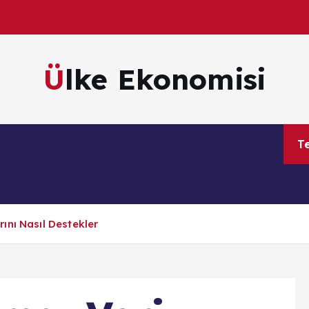
Ülke Ekonomisi
m
Kültür & Sanat
Magazin
Sağlık
Te
ını Nasıl Destekler