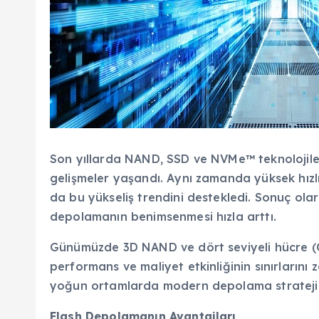
Son yıllarda NAND, SSD ve NVMe™ teknolojile
gelişmeler yaşandı. Aynı zamanda yüksek hızlı v
da bu yükseliş trendini destekledi. Sonuç ola
depolamanın benimsenmesi hızla arttı.
Günümüzde 3D NAND ve dört seviyeli hücre (QLC
performans ve maliyet etkinliğinin sınırların
yoğun ortamlarda modern depolama stratejiler
Flash Depolamanın Avantajları