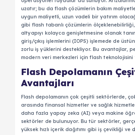
operasyonel faydalar da sunuyor. Arızalanma
uzatır; bu da flash çözümlerin bakım maliyetler
uygun maliyetli, uzun vadeli bir yatırım olac
gibi flash tabanlı çözümlerin ölçeklenebilirli
altyapıyı kolayca genişletmesine olanak tanı
giriş/çıkış işlemlerini (IOPS) işlemede de üs
zorlu iş yüklerini destekliyor. Bu avantajlar, p
modern veri merkezleri için flash teknolojisini
Flash Depolamanın Çeşit
Avantajları
Flash depolamanın çok çeşitli sektörlerde, çok
arasında finansal hizmetler ve sağlık hizmetle
daha fazla yapay zeka (AI) veya makine öğren
sektörler de bulunuyor. Bu tür sektörler, gerçe
yüksek hızlı içerik dağıtımı gibi iş çevikliği 