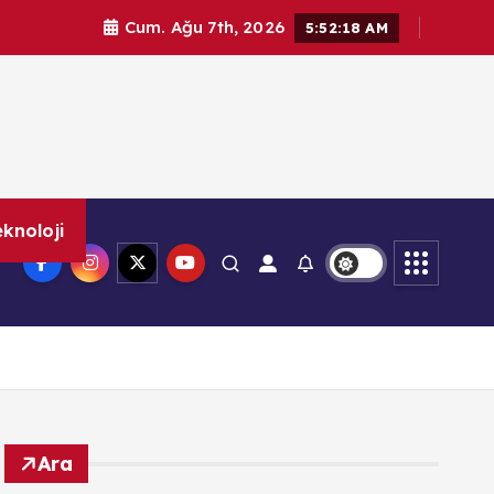
Cum. Ağu 7th, 2026
5:52:19 AM
knoloji
Ara