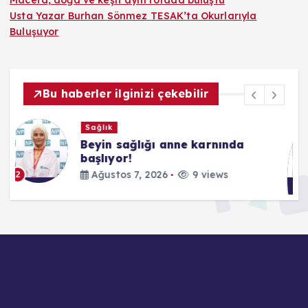
Macera, doğa ve keşif aynı rotada buluştu
Usta Yazar Burhan Sönmez TESAK’ta Okurlarıyla
Buluşuyor
Bu haberler ilginizi çekebilir
Kültür & Sanat
Disney+’ın Hilal Altınbilek ve
Serkan Çayoğlu’nun
Başrollerinde Yer Aldığı
“Öngörü” Filminin Teaser
Afişleri ve Merak Uyandıran İlk
Tanıtımı Yayımlandı
Ağustos 7, 2026
8 views
3