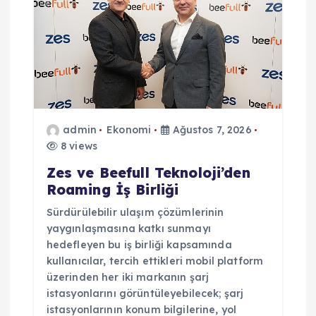
m
e
s
i
admin
Ekonomi
Ağustos 7, 2026
8 views
Zes ve Beefull Teknoloji’den
Roaming İş Birliği
Sürdürülebilir ulaşım çözümlerinin
yaygınlaşmasına katkı sunmayı
hedefleyen bu iş birliği kapsamında
kullanıcılar, tercih ettikleri mobil platform
üzerinden her iki markanın şarj
istasyonlarını görüntüleyebilecek; şarj
istasyonlarının konum bilgilerine, yol