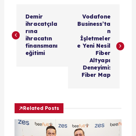
Y
Demir
Vodafone
a
ihracatçıla
Business’ta
rına
n
z
ihracatın
İşletmeler
finansmanı
e Yeni Nesil
ı
eğitimi
Fiber
Altyapı
g
Deneyimi:
Fiber Map
e
z
Related Posts
i
n