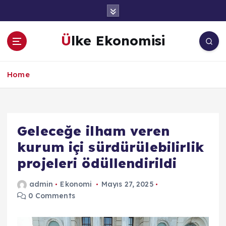
İ
ç
e
Ülke Ekonomisi
r
i
ğ
Home
e
a
t
l
a
Geleceğe ilham veren
kurum içi sürdürülebilirlik
projeleri ödüllendirildi
admin
Ekonomi
Mayıs 27, 2025
0 Comments