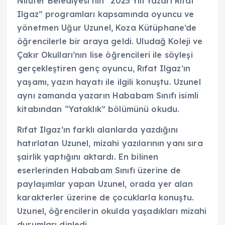
Nilüfer Belediyesi’nin “2025 Yılı Yazarı Rıfat
Ilgaz” programları kapsamında oyuncu ve
yönetmen Uğur Uzunel, Koza Kütüphane’de
öğrencilerle bir araya geldi. Uludağ Koleji ve
Çakır Okulları’nın lise öğrencileri ile söyleşi
gerçekleştiren genç oyuncu, Rıfat Ilgaz’ın
yaşamı, yazın hayatı ile ilgili konuştu. Uzunel
aynı zamanda yazarın Hababam Sınıfı isimli
kitabından “Yataklık” bölümünü okudu.
Rıfat Ilgaz’ın farklı alanlarda yazdığını
hatırlatan Uzunel, mizahi yazılarının yanı sıra
şairlik yaptığını aktardı. En bilinen
eserlerinden Hababam Sınıfı üzerine de
paylaşımlar yapan Uzunel, orada yer alan
karakterler üzerine de çocuklarla konuştu.
Uzunel, öğrencilerin okulda yaşadıkları mizahi
durumları dinledi.