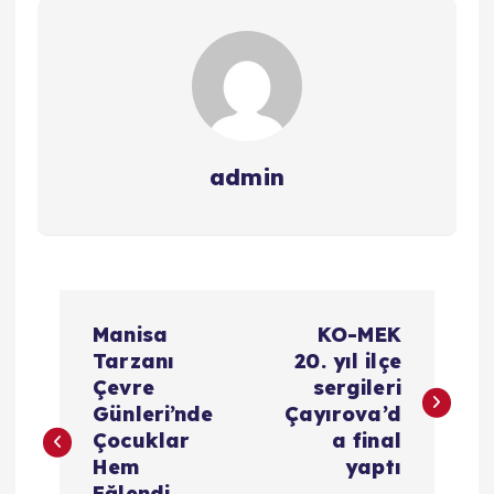
admin
Y
Manisa
KO-MEK
a
Tarzanı
20. yıl ilçe
Çevre
sergileri
z
Günleri’nde
Çayırova’d
Çocuklar
a final
ı
Hem
yaptı
Eğlendi