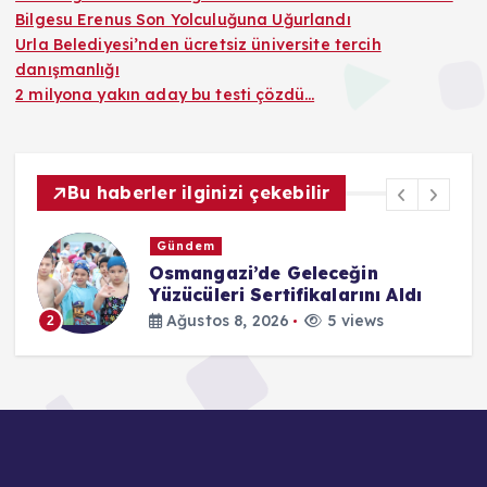
Bilgesu Erenus Son Yolculuğuna Uğurlandı
Urla Belediyesi’nden ücretsiz üniversite tercih
danışmanlığı
2 milyona yakın aday bu testi çözdü…
Bu haberler ilginizi çekebilir
Gündem
Osmangazi’de Geleceğin
Yüzücüleri Sertifikalarını Aldı
Ağustos 8, 2026
5 views
2