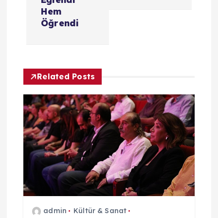
g
Hem
Öğrendi
e
z
Related Posts
i
n
m
e
s
i
admin
Kültür & Sanat