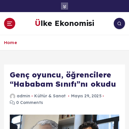
İ
ç
e
Ülke Ekonomisi
r
i
ğ
Home
e
a
t
l
a
Genç oyuncu, öğrencilere
“Hababam Sınıfı”nı okudu
admin
Kültür & Sanat
Mayıs 29, 2025
0 Comments