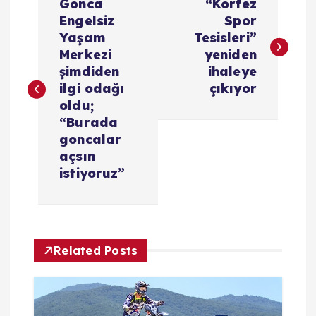
Gonca
“Körfez
a
Engelsiz
Spor
Yaşam
Tesisleri”
z
Merkezi
yeniden
şimdiden
ihaleye
ı
ilgi odağı
çıkıyor
oldu;
g
“Burada
goncalar
e
açsın
istiyoruz”
z
i
Related Posts
n
m