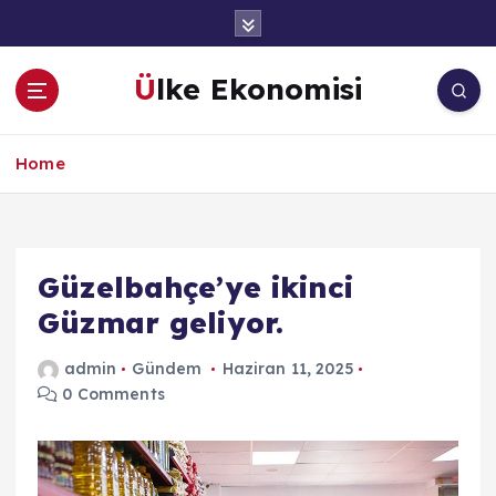
İ
ç
e
Ülke Ekonomisi
r
i
ğ
Home
e
a
t
l
a
Güzelbahçe’ye ikinci
Güzmar geliyor.
admin
Gündem
Haziran 11, 2025
0 Comments