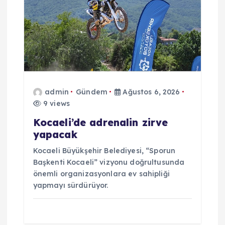
e
s
i
admin
Gündem
Ağustos 6, 2026
9 views
Kocaeli’de adrenalin zirve
yapacak
Kocaeli Büyükşehir Belediyesi, “Sporun
Başkenti Kocaeli” vizyonu doğrultusunda
önemli organizasyonlara ev sahipliği
yapmayı sürdürüyor.