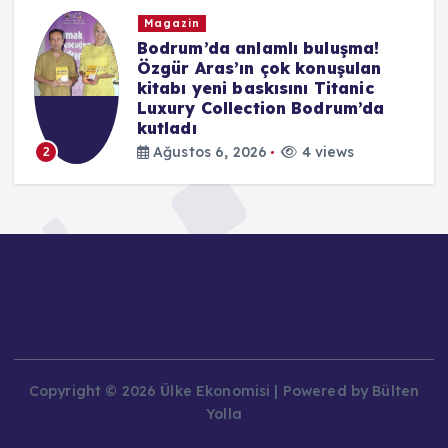
Magazin
ü
Bodrum’da anlamlı buluşma!
z
Özgür Aras’ın çok konuşulan
ı
kitabı yeni baskısını Titanic
Luxury Collection Bodrum’da
kutladı
Ağustos 6, 2026
4 views
2
Copyright © 2026 Ülke Ekonomisi | Powered by Bülten
Yolla