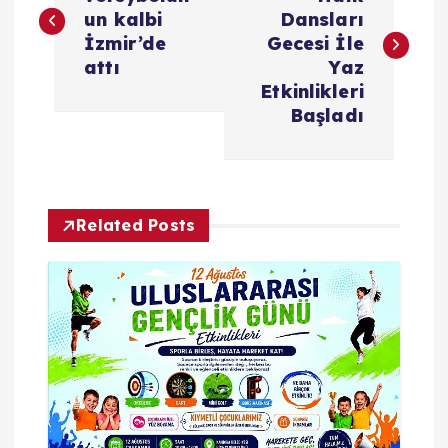
a
un kalbi
Dansları
z
İzmir’de
Gecesi İle
attı
Yaz
ı
Etkinlikleri
Başladı
g
e
Related Posts
z
i
n
m
e