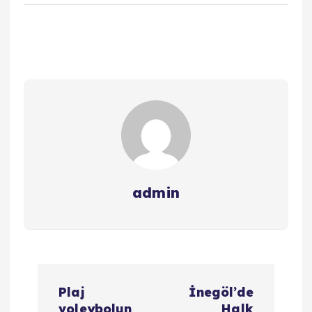
admin
Y
Plaj
İnegöl’de
voleybolun
Halk