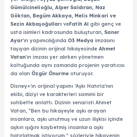
Gümülcinelioğlu, Alper Saldıran, Naz
Göktan, Begüm Akkaya, Melis Minkari ve
Sezin Akbaşoğulları
ve
Fatih Al
gibi genç ve
usta isimleri kadrosunda buluşturan,
Saner
Ayar
’ın yapımcılığında
O3 Medya
imzasını
taşıyan dizinin orijinal hikayesinde
Ahmet
Vatan
’ın imzası yer alırken yönetmen
koltuğunda aynı zamanda projenin yaratıcısı
da olan
Özgür Önurme
oturuyor.
Disney+’ın orijinal yapımı ‘Aşkı Hatırla’nın
ekibi, diziyi ve karakterleri samimi bir
sohbette anlattı.
Dizinin senaristi Ahmet
Vatan, “Ben bu hikayeyle aşkı arayan
insanlara, aşkı unutmuş ve uzun ilişkisi içinde
aşkın ışığını kaybetmiş insanlara aşkı
hatırlatmak istiyorum,” sözleriyle hikayenin