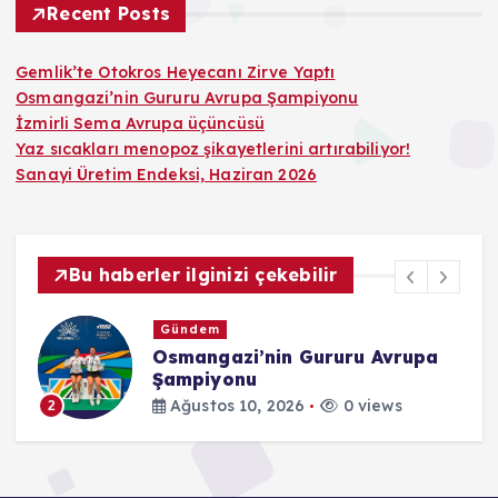
Recent Posts
Gemlik’te Otokros Heyecanı Zirve Yaptı
Osmangazi’nin Gururu Avrupa Şampiyonu
İzmirli Sema Avrupa üçüncüsü
Yaz sıcakları menopoz şikayetlerini artırabiliyor!
Sanayi Üretim Endeksi, Haziran 2026
Bu haberler ilginizi çekebilir
Gündem
Osmangazi’nin Gururu Avrupa
Şampiyonu
Ağustos 10, 2026
0 views
2