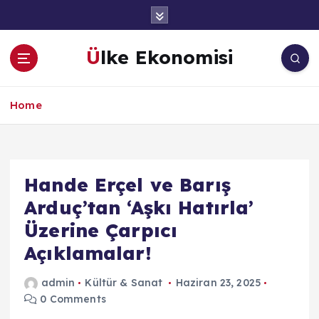
İ
ç
e
Ülke Ekonomisi
r
i
ğ
Home
e
a
t
l
a
Hande Erçel ve Barış
Arduç’tan ‘Aşkı Hatırla’
Üzerine Çarpıcı
Açıklamalar!
admin
Kültür & Sanat
Haziran 23, 2025
0 Comments