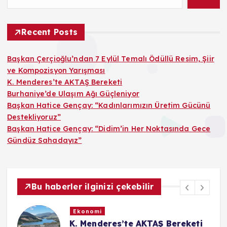
Recent Posts
Başkan Çerçioğlu’ndan 7 Eylül Temalı Ödüllü Resim, Şiir
ve Kompozisyon Yarışması
K. Menderes’te AKTAŞ Bereketi
Burhaniye’de Ulaşım Ağı Güçleniyor
Başkan Hatice Gençay: “Kadınlarımızın Üretim Gücünü
Destekliyoruz”
Başkan Hatice Gençay: “Didim’in Her Noktasında Gece
Gündüz Sahadayız”
Bu haberler ilginizi çekebilir
Ekonomi
K. Menderes’te AKTAŞ Bereketi