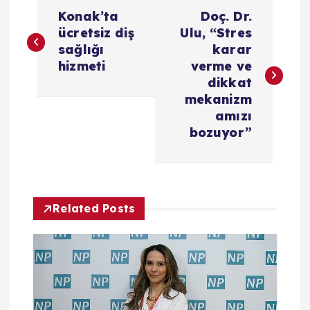
Y
Konak’ta
Doç. Dr.
a
ücretsiz diş
Ulu, “Stres
sağlığı
karar
z
hizmeti
verme ve
dikkat
ı
mekanizm
amızı
g
bozuyor”
e
z
Related Posts
i
n
m