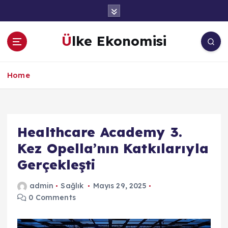
İ
ç
e
Ülke Ekonomisi
r
i
ğ
Home
e
a
t
l
a
Healthcare Academy 3.
Kez Opella’nın Katkılarıyla
Gerçekleşti
admin
Sağlık
Mayıs 29, 2025
0 Comments