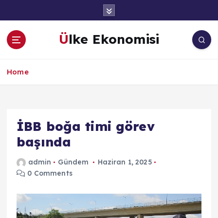
İ
ç
e
Ülke Ekonomisi
r
i
ğ
Home
e
a
t
l
a
İBB boğa timi görev
başında
admin
Gündem
Haziran 1, 2025
0 Comments