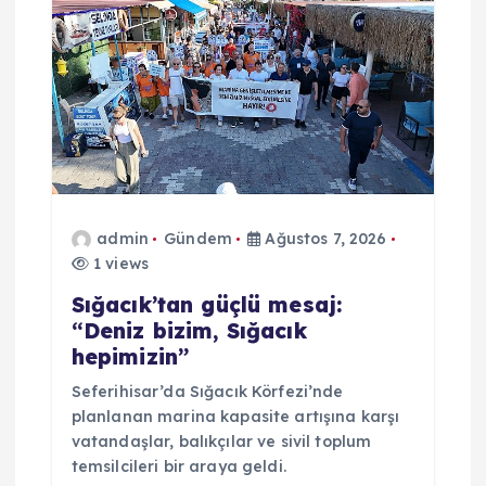
z
i
n
m
e
admin
Gündem
Ağustos 7, 2026
1 views
s
Sığacık’tan güçlü mesaj:
i
“Deniz bizim, Sığacık
hepimizin”
Seferihisar’da Sığacık Körfezi’nde
planlanan marina kapasite artışına karşı
vatandaşlar, balıkçılar ve sivil toplum
temsilcileri bir araya geldi.