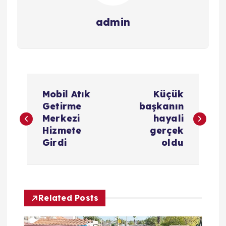
admin
Y
Mobil Atık
Küçük
a
Getirme
başkanın
Merkezi
hayali
z
Hizmete
gerçek
Girdi
oldu
ı
g
Related Posts
e