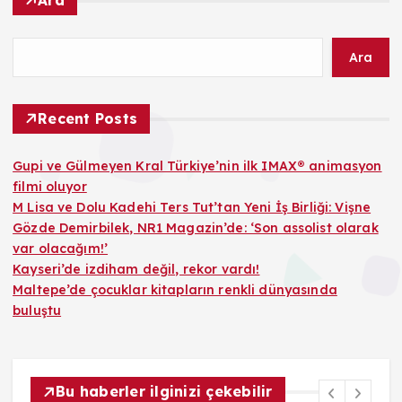
Ara
Ara
Recent Posts
Gupi ve Gülmeyen Kral Türkiye’nin ilk IMAX® animasyon
filmi oluyor
M Lisa ve Dolu Kadehi Ters Tut’tan Yeni İş Birliği: Vişne
Gözde Demirbilek, NR1 Magazin’de: ‘Son assolist olarak
var olacağım!’
Kayseri’de izdiham değil, rekor vardı!
Maltepe’de çocuklar kitapların renkli dünyasında
buluştu
Bu haberler ilginizi çekebilir