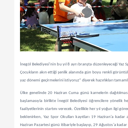
İnegöl Belediyesi’nin bu yıl 8 ayrı branşta düzenleyeceği Yaz Spo
Çocukların akın ettiği şenlik alanında gün boyu renkli görüntü
yaz dönemi geçirmelerini istiyoruz” diyerek hazırlıkları tamamla
Ülke genelinde 20 Haziran Cuma günü karnelerin dağıtılmasıyla
başlamasıyla birlikte İnegöl Belediyesi öğrencilere yönelik h
faaliyetlerinin startını verecek. Özellikle her yıl yoğun ilgi 
beklenirken, Yaz Spor Okulları kayıtları 19 Haziran’a kada
Haziran Pazartesi günü itibariyle başlayıp, 29 Ağustos’a kadar s