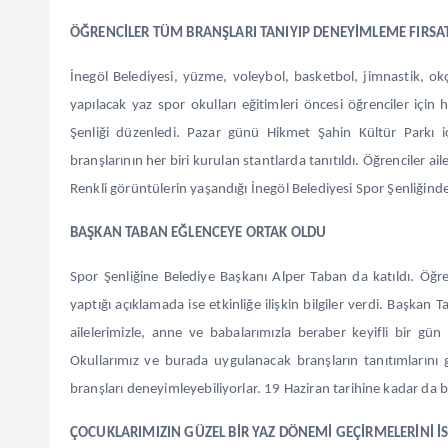
ÖĞRENCİLER TÜM BRANŞLARI TANIYIP DENEYİMLEME FIRSA
İnegöl Belediyesi, yüzme, voleybol, basketbol, jimnastik, o
yapılacak yaz spor okulları eğitimleri öncesi öğrenciler i
Şenliği düzenledi. Pazar günü Hikmet Şahin Kültür Parkı iç
branşlarının her biri kurulan stantlarda tanıtıldı. Öğrenciler a
Renkli görüntülerin yaşandığı İnegöl Belediyesi Spor Şenliğind
BAŞKAN TABAN EĞLENCEYE ORTAK OLDU
Spor Şenliğine Belediye Başkanı Alper Taban da katıldı. Öğ
yaptığı açıklamada ise etkinliğe ilişkin bilgiler verdi. Başkan
ailelerimizle, anne ve babalarımızla beraber keyifli bir g
Okullarımız ve burada uygulanacak branşların tanıtımlarını ge
branşları deneyimleyebiliyorlar. 19 Haziran tarihine kadar da bu
ÇOCUKLARIMIZIN GÜZEL BİR YAZ DÖNEMİ GEÇİRMELERİNİ İ