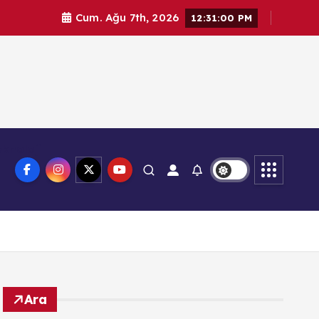
Cum. Ağu 7th, 2026
12:31:01 PM
knoloji
Ara