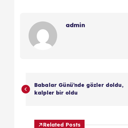
admin
Y
Babalar Günü’nde gözler doldu,
a
kalpler bir oldu
z
Related Posts