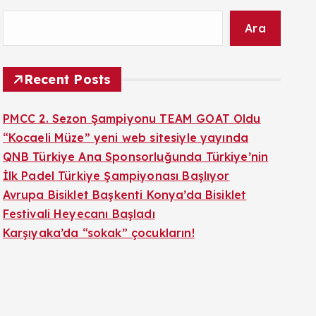
Ara
Recent Posts
PMCC 2. Sezon Şampiyonu TEAM GOAT Oldu
“Kocaeli Müze” yeni web sitesiyle yayında
QNB Türkiye Ana Sponsorluğunda Türkiye’nin
İlk Padel Türkiye Şampiyonası Başlıyor
Avrupa Bisiklet Başkenti Konya’da Bisiklet
Festivali Heyecanı Başladı
Karşıyaka’da “sokak” çocukların!