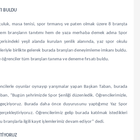
TI BULDU
kçuluk, masa tenisi, spor tırmanış ve paten olmak üzere 8 branşta
çin hem branşların tanıtımı hem de yaza merhaba demek adına Spor
erisindeki yeşil alanda kurulan şenlik alanında, yaz spor okulu
ileleriyle birlikte gelerek burada branşları deneyimleme imkanı buldu.
e öğrenciler tüm branşları tanıma ve deneme fırsatı buldu.
rencilerle oyunlar oynayıp yarışmalar yapan Başkan Taban, burada
 Taban, “Bugün şehrimizde Spor Şenliği düzenledik. Öğrencilerimizle,
ün geçiriyoruz. Burada daha önce duyurusunu yaptığımız Yaz Spor
rçekleştiriyoruz. Öğrencilerimiz gelip burada katılmak istedikleri
 branşlarla ilgili kayıt işlemlerimiz devam ediyor” dedi.
STİYORUZ