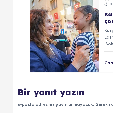
s
8 
i
Ka
ço
Karş
Lat
‘Sok
Con
Bir yanıt yazın
E-posta adresiniz yayınlanmayacak.
Gerekli 