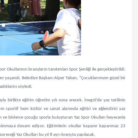
r Okullarının branşların tanıtımları Spor Şenliği ile gerçekleştirildi.
ler yaşandı. Belediye Başkanı Alper Taban, “Çocuklarımızın güzel bir
dıklarını söyledi.
 birlikte eğitim öğretim yılı sona erecek. İnegöl’de yaz tatilinin
em sportif hem kültür ve sanat alanında eğitici ve eğlendirici yaz
gören ve binlerce çocuğu sporla buluşturan Yaz Spor Okulları heyecanla
r alınmaya devam ediyor. Eğitimlerin okullar kapanır kapanmaz 23
üreceği Yaz Okulları bu yıl 8 ayrı branşta yapılacak.