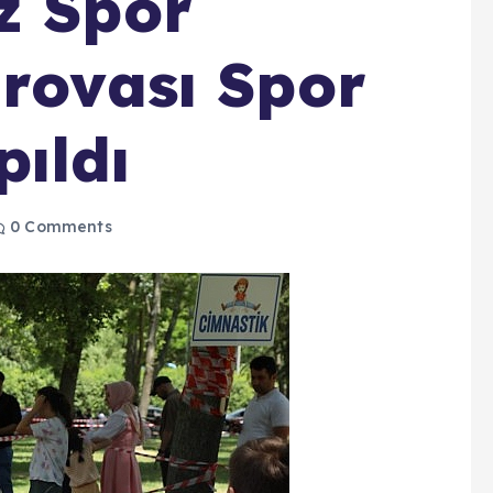
z Spor
Provası Spor
pıldı
0 Comments