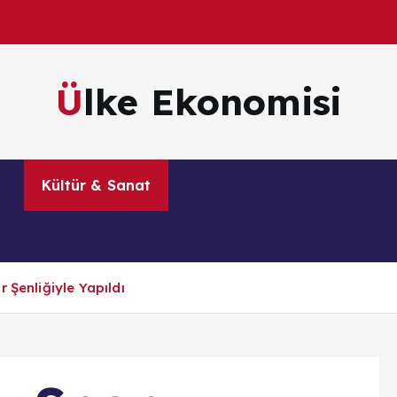
Ülke Ekonomisi
m
Kültür & Sanat
Magazin
Sağlık
Te
 Şenliğiyle Yapıldı