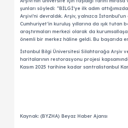
Arşivi’nin üniversite için taşıdığı tarihi mir
şunları söyledi: “BİLGİ’ye ilk adım attığımız
Arşivi’ni devraldık. Arşiv, yalnızca İstanbul’
Cumhuriyet’in kuruluş yıllarına da ışık tutan b
araştırmaları merkezi olarak da kurumsallaşan
önemli bir merkez hâline geldi. Bu başarıda 
İstanbul Bilgi Üniversitesi Silahtarağa Arşiv ve
haritalarının restorasyonu projesi kapsamında
Kasım 2025 tarihine kadar santralistanbul Kam
Kaynak: (BYZHA) Beyaz Haber Ajansı