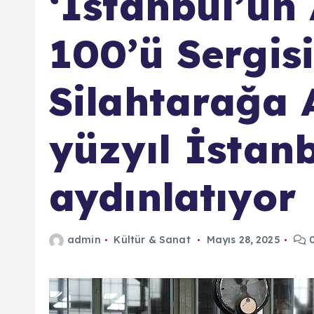
‘İstanbul’un 
100’ü Sergisi’
Silahtarağa A
yüzyıl İstan
aydınlatıyor
admin
Kültür & Sanat
Mayıs 28, 2025
0