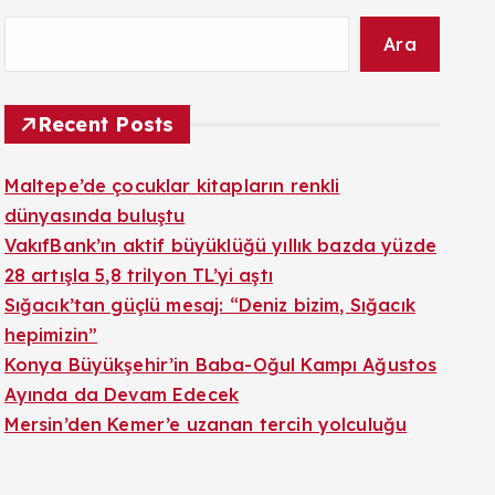
Ara
Recent Posts
Maltepe’de çocuklar kitapların renkli
dünyasında buluştu
VakıfBank’ın aktif büyüklüğü yıllık bazda yüzde
28 artışla 5,8 trilyon TL’yi aştı
Sığacık’tan güçlü mesaj: “Deniz bizim, Sığacık
hepimizin”
Konya Büyükşehir’in Baba-Oğul Kampı Ağustos
Ayında da Devam Edecek
Mersin’den Kemer’e uzanan tercih yolculuğu