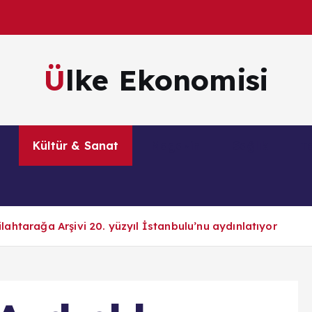
Ülke Ekonomisi
m
Kültür & Sanat
Magazin
Sağlık
Te
Silahtarağa Arşivi 20. yüzyıl İstanbulu’nu aydınlatıyor