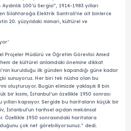
 Aydınlık 100’ü Sergisi”, 1914-1983 yılları
 Silahtarağa Elektrik Santrali’ne ait binlerce
tin 20. yüzyıldaki mimari, kültürel ve
yor’
Özel Projeler Müdürü ve Öğretim Görevlisi Amed
 hem de kültürel anlamdaki önemine dikkat
li’nin kurulduğu ilk günden kapandığı güne kadar
çki sunuyoruz. Her biri tek nüsha olan bu
vini oluşturuyor. Bugün elimizde yaklaşık 8 bin
 bir kısmı, İstanbul’un özellikle 1950 sonrası
yılları kapsıyor. Sergide bu haritaların küçük bir
iv, İstanbul’un tarihsel açıdan mekânsal
r. Özellikle 1950 sonrasındaki haritalara
olduğunu çok net görebiliyorsunuz.” dedi.