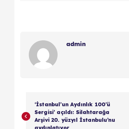
admin
Y
‘İstanbul’un Aydınlık 100’ü
a
Sergisi’ açıldı: Silahtarağa
Arşivi 20. yüzyıl İstanbulu’nu
aydınlatıyor