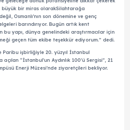
asa ve geleceğe dönük potansiyeline dikkat çekerek
da büyük bir miras olarakSilahtarağa
un değil, Osmanlı’nın son dönemine ve genç
elgeleri barındırıyor. Bugün artık kent
 bu yapı, dünya genelindeki araştırmacılar için
emeği geçen tüm ekibe teşekkür ediyorum.” dedi.
 Paribu işbirliğiyle 20. yüzyıl İstanbul
 açılan “İstanbul’un Aydınlık 100’ü Sergisi”, 21
püsü Enerji Müzesi’nde ziyaretçileri bekliyor.