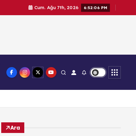
Cum. Ağu 7th, 2026
6:52:07 PM
knoloji
Ara